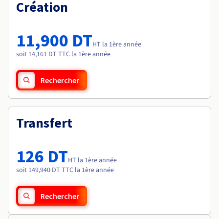
Documentation
Création
Tarifs
Roadmap & Changelog
Disponibilités par régions
Roadmap & Changelog
Documentation
11,900 DT
Roadmap & Changelog
HT la 1ère année
soit 14,161 DT TTC la 1ère année
Rechercher
Transfert
126 DT
HT la 1ère année
soit 149,940 DT TTC la 1ère année
Rechercher