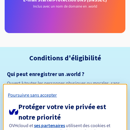
Inclus avec un nom de domaine en .world
Conditions d'éligibilité
Qui peut enregistrer un .world ?
Ouvert à toutes les personnes physiques ou morales, sans
restriction géographique.
Poursuivre sans accepter
Règles de gestion et notifications
Protéger votre vie privée est
notre priorité
Entre 1 et 10 ans
Durée de réservation
OVHcloud et
ses partenaires
utilisent des cookies et