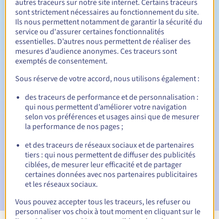
autres traceurs sur notre site internet. Certains traceurs
sont strictement nécessaires au fonctionnement du site.
Entre 1 et 10 ans
Durée de renouvellement
Ils nous permettent notamment de garantir la sécurité du
service ou d'assurer certaines fonctionnalités
essentielles. D’autres nous permettent de réaliser des
mesures d’audience anonymes. Ces traceurs sont
30 jours
Période de rédemption
exemptés de consentement.
Sous réserve de votre accord, nous utilisons également :
des traceurs de performance et de personnalisation :
Notifications automatiques :
qui nous permettent d’améliorer votre navigation
E-mails d'avertissement :
60, 30, 15, 7 et 3 jours avant la
selon vos préférences et usages ainsi que de mesurer
date d'échéance
la performance de nos pages ;
E-mail le jour de l'expiration
pour notification de la
et des traceurs de réseaux sociaux et de partenaires
suspension du nom de domaine
tiers : qui nous permettent de diffuser des publicités
ciblées, de mesurer leur efficacité et de partager
E-mail après la période de grâce de rédemption
pour
certaines données avec nos partenaires publicitaires
notification de la suppression du nom de domaine
et les réseaux sociaux.
Vous pouvez accepter tous les traceurs, les refuser ou
personnaliser vos choix à tout moment en cliquant sur le