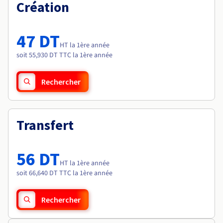
Documentation
Création
Tarifs
Roadmap & Changelog
Disponibilités par régions
Roadmap & Changelog
Documentation
47 DT
Roadmap & Changelog
HT la 1ère année
soit 55,930 DT TTC la 1ère année
Rechercher
Transfert
56 DT
HT la 1ère année
soit 66,640 DT TTC la 1ère année
Rechercher