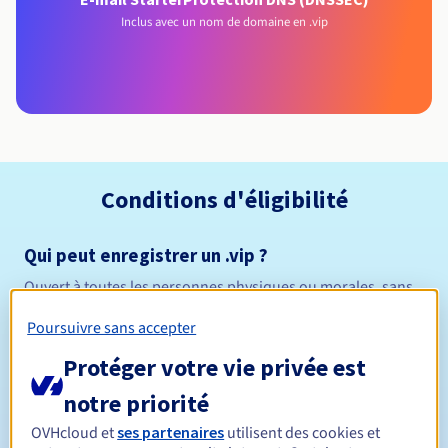
Inclus avec un nom de domaine en .vip
Conditions d'éligibilité
Qui peut enregistrer un .vip ?
Ouvert à toutes les personnes physiques ou morales, sans
restriction géographique.
Poursuivre sans accepter
Règles de gestion et notifications
Protéger votre vie privée est
notre priorité
Entre 1 et 10 ans
Durée de réservation
OVHcloud et
ses partenaires
utilisent des cookies et