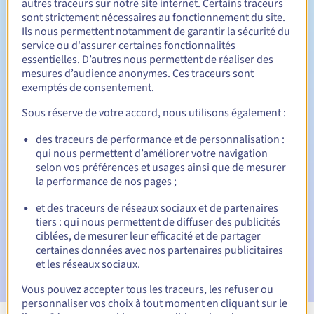
autres traceurs sur notre site internet. Certains traceurs
sont strictement nécessaires au fonctionnement du site.
Entre 1 et 10 ans
Durée de renouvellement
Ils nous permettent notamment de garantir la sécurité du
service ou d'assurer certaines fonctionnalités
essentielles. D’autres nous permettent de réaliser des
mesures d’audience anonymes. Ces traceurs sont
30 jours
Période de rédemption
exemptés de consentement.
Sous réserve de votre accord, nous utilisons également :
des traceurs de performance et de personnalisation :
Notifications automatiques :
qui nous permettent d’améliorer votre navigation
E-mails d'avertissement :
60, 30, 15, 7 et 3 jours avant la
selon vos préférences et usages ainsi que de mesurer
date d'échéance
la performance de nos pages ;
E-mail le jour de l'expiration
pour notification de la
et des traceurs de réseaux sociaux et de partenaires
suspension du nom de domaine
tiers : qui nous permettent de diffuser des publicités
ciblées, de mesurer leur efficacité et de partager
E-mail après la période de grâce de rédemption
pour
certaines données avec nos partenaires publicitaires
notification de la suppression du nom de domaine
et les réseaux sociaux.
Vous pouvez accepter tous les traceurs, les refuser ou
personnaliser vos choix à tout moment en cliquant sur le