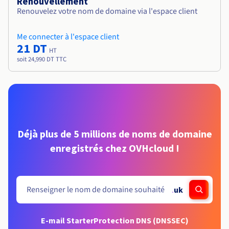
Renouvellement
Renouvelez votre nom de domaine via l'espace client
Me connecter à l'espace client
21 DT
HT
soit 24,990 DT TTC
Déjà plus de 5 millions de noms de domaine
enregistrés chez OVHcloud !
.
uk
E-mail Starter
Protection DNS (DNSSEC)