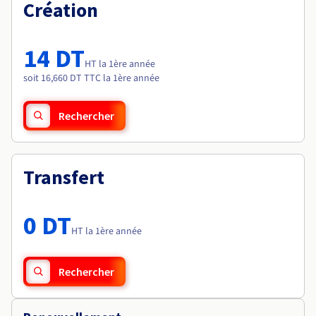
Documentation
Création
Tarifs
Roadmap & Changelog
Disponibilités par régions
Roadmap & Changelog
Documentation
14 DT
Roadmap & Changelog
HT la 1ère année
soit 16,660 DT TTC la 1ère année
Rechercher
Transfert
0 DT
HT la 1ère année
Rechercher