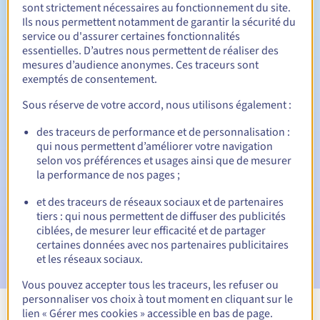
Entre 1 et 10 ans
Durée de renouvellement
sont strictement nécessaires au fonctionnement du site.
Ils nous permettent notamment de garantir la sécurité du
service ou d'assurer certaines fonctionnalités
essentielles. D’autres nous permettent de réaliser des
mesures d’audience anonymes. Ces traceurs sont
30 jours
Période de rédemption
exemptés de consentement.
Sous réserve de votre accord, nous utilisons également :
Notifications automatiques :
des traceurs de performance et de personnalisation :
qui nous permettent d’améliorer votre navigation
E-mails d'avertissement :
60, 30, 15, 7 et 3 jours avant la
selon vos préférences et usages ainsi que de mesurer
date d'échéance
la performance de nos pages ;
E-mail le jour de l'expiration
pour notification de la
et des traceurs de réseaux sociaux et de partenaires
suspension du nom de domaine
tiers : qui nous permettent de diffuser des publicités
ciblées, de mesurer leur efficacité et de partager
E-mail après la période de grâce de rédemption
pour
certaines données avec nos partenaires publicitaires
notification de la suppression du nom de domaine
et les réseaux sociaux.
Vous pouvez accepter tous les traceurs, les refuser ou
personnaliser vos choix à tout moment en cliquant sur le
lien « Gérer mes cookies » accessible en bas de page.