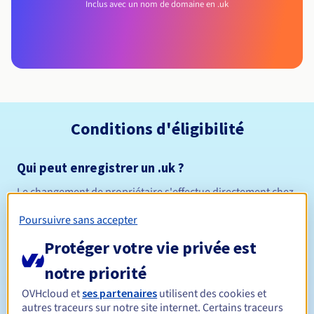
Inclus avec un nom de domaine en .uk
Conditions d'éligibilité
Qui peut enregistrer un .uk ?
Le changement de propriétaire s'effectue directement chez
Nominet à cette
adresse
.
Poursuivre sans accepter
Règles de gestion et notifications
Protéger votre vie privée est
Entre 1 et 10 ans
Durée de réservation
notre priorité
OVHcloud et
ses partenaires
utilisent des cookies et
autres traceurs sur notre site internet. Certains traceurs