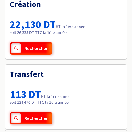
Documentation
Création
Tarifs
Roadmap & Changelog
Disponibilités par régions
Roadmap & Changelog
Documentation
22,130 DT
Roadmap & Changelog
HT la 1ère année
soit 26,335 DT TTC la 1ère année
Rechercher
Transfert
113 DT
HT la 1ère année
soit 134,470 DT TTC la 1ère année
Rechercher