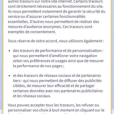
autres traceurs sur notre site internet. Certains traceurs
sont strictement nécessaires au fonctionnement du site.
Entre 1 et 10 ans
Durée de renouvellement
Ils nous permettent notamment de garantir la sécurité du
service ou d'assurer certaines fonctionnalités
essentielles. D’autres nous permettent de réaliser des
mesures d’audience anonymes. Ces traceurs sont
30 jours
Période de rédemption
exemptés de consentement.
Sous réserve de votre accord, nous utilisons également :
des traceurs de performance et de personnalisation :
Notifications automatiques :
qui nous permettent d’améliorer votre navigation
E-mails d'avertissement :
60, 30, 15, 7 et 3 jours avant la
selon vos préférences et usages ainsi que de mesurer
date d'échéance
la performance de nos pages ;
E-mail le jour de l'expiration
pour notification de la
et des traceurs de réseaux sociaux et de partenaires
suspension du nom de domaine
tiers : qui nous permettent de diffuser des publicités
ciblées, de mesurer leur efficacité et de partager
E-mail après la période de grâce de rédemption
pour
certaines données avec nos partenaires publicitaires
notification de la suppression du nom de domaine
et les réseaux sociaux.
Vous pouvez accepter tous les traceurs, les refuser ou
personnaliser vos choix à tout moment en cliquant sur le