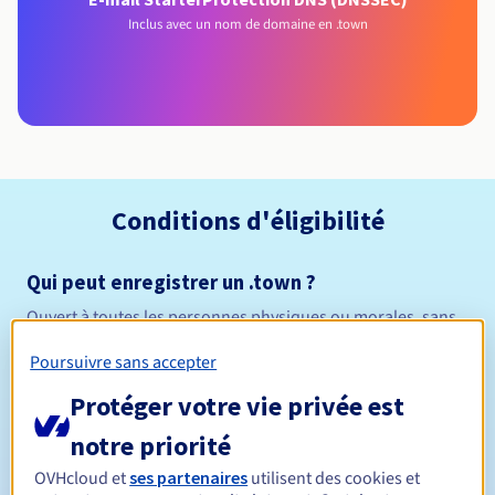
Inclus avec un nom de domaine en .town
Conditions d'éligibilité
Qui peut enregistrer un .town ?
Ouvert à toutes les personnes physiques ou morales, sans
restriction géographique.
Poursuivre sans accepter
Règles de gestion et notifications
Protéger votre vie privée est
notre priorité
Entre 1 et 10 ans
Durée de réservation
OVHcloud et
ses partenaires
utilisent des cookies et