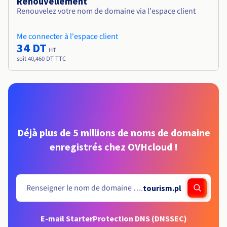
Renouvellement
Renouvelez votre nom de domaine via l'espace client
Me connecter à l'espace client
34 DT
HT
soit 40,460 DT TTC
Déjà plus de 5 millions de noms de domaine
enregistrés chez OVHcloud !
.
tourism.pl
E-mail Starter
Protection DNS (DNSSEC)