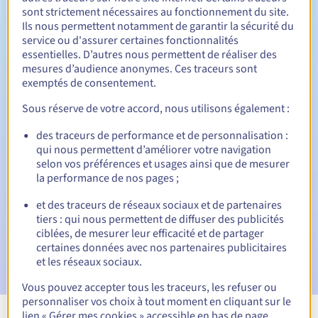
sont strictement nécessaires au fonctionnement du site.
Entre 1 et 10 ans
Durée de renouvellement
Ils nous permettent notamment de garantir la sécurité du
service ou d'assurer certaines fonctionnalités
essentielles. D’autres nous permettent de réaliser des
mesures d’audience anonymes. Ces traceurs sont
Période de rédemption
exemptés de consentement.
Sous réserve de votre accord, nous utilisons également :
Notifications automatiques :
des traceurs de performance et de personnalisation :
qui nous permettent d’améliorer votre navigation
E-mails d'avertissement :
60, 30, 15, 7 et 3 jours avant la
selon vos préférences et usages ainsi que de mesurer
date d'échéance
la performance de nos pages ;
E-mail le jour de l'expiration
pour notification de la
et des traceurs de réseaux sociaux et de partenaires
suspension du nom de domaine
tiers : qui nous permettent de diffuser des publicités
ciblées, de mesurer leur efficacité et de partager
E-mail après la période de grâce de rédemption
pour
certaines données avec nos partenaires publicitaires
notification de la suppression du nom de domaine
et les réseaux sociaux.
Vous pouvez accepter tous les traceurs, les refuser ou
personnaliser vos choix à tout moment en cliquant sur le
lien « Gérer mes cookies » accessible en bas de page.