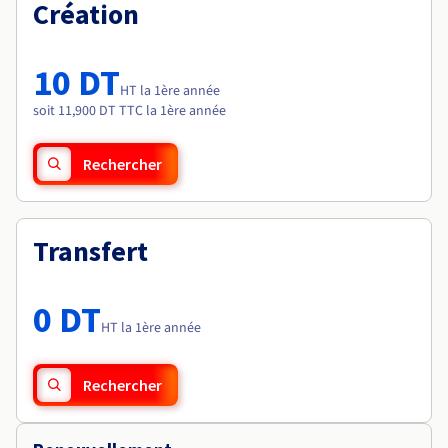
Documentation
Création
Tarifs
Roadmap & Changelog
Disponibilités par régions
Roadmap & Changelog
Documentation
10 DT
Roadmap & Changelog
HT la 1ère année
soit 11,900 DT TTC la 1ère année
Rechercher
Transfert
0 DT
HT la 1ère année
Rechercher