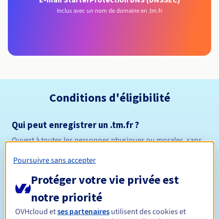
Inclus avec un nom de domaine en .tm.fr
Conditions d'éligibilité
Qui peut enregistrer un .tm.fr ?
Ouvert à toutes les personnes physiques ou morales, sans
restriction géographique.
Poursuivre sans accepter
Règles de gestion et notifications
Protéger votre vie privée est
notre priorité
Entre 1 et 10 ans
Durée de réservation
OVHcloud et
ses partenaires
utilisent des cookies et