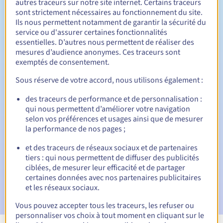
autres traceurs sur notre site internet. Certains traceurs
sont strictement nécessaires au fonctionnement du site.
Entre 1 et 10 ans
Durée de renouvellement
Ils nous permettent notamment de garantir la sécurité du
service ou d'assurer certaines fonctionnalités
essentielles. D’autres nous permettent de réaliser des
mesures d’audience anonymes. Ces traceurs sont
30 jours
Période de rédemption
exemptés de consentement.
Sous réserve de votre accord, nous utilisons également :
des traceurs de performance et de personnalisation :
Notifications automatiques :
qui nous permettent d’améliorer votre navigation
E-mails d'avertissement :
60, 30, 15, 7 et 3 jours avant la
selon vos préférences et usages ainsi que de mesurer
date d'échéance
la performance de nos pages ;
E-mail le jour de l'expiration
pour notification de la
et des traceurs de réseaux sociaux et de partenaires
suspension du nom de domaine
tiers : qui nous permettent de diffuser des publicités
ciblées, de mesurer leur efficacité et de partager
E-mail après la période de grâce de rédemption
pour
certaines données avec nos partenaires publicitaires
notification de la suppression du nom de domaine
et les réseaux sociaux.
Vous pouvez accepter tous les traceurs, les refuser ou
personnaliser vos choix à tout moment en cliquant sur le