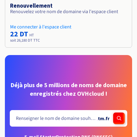
Renouvellement
Renouvelez votre nom de domaine via l'espace client
Me connecter à l'espace client
22 DT
HT
soit 26,180 DT TTC
Déjà plus de 5 millions de noms de domaine
enregistrés chez OVHcloud !
.
tm.fr
E-mail Starter
Protection DNS (DNSSEC)