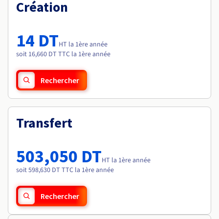
Documentation
Création
Tarifs
Roadmap & Changelog
Disponibilités par régions
Roadmap & Changelog
Documentation
14 DT
Roadmap & Changelog
HT la 1ère année
soit 16,660 DT TTC la 1ère année
Rechercher
Transfert
503,050 DT
HT la 1ère année
soit 598,630 DT TTC la 1ère année
Rechercher