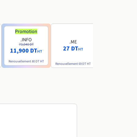
Promotion
Promotion
.INFO
.PRO
.ME
73,040 DT
80,720 DT
27 DT
11,900 DT
10,190 DT
HT
HT
HT
Renouvellement
80 DT
HT
Renouvellement
89 DT
H
Renouvellement
69 DT
HT