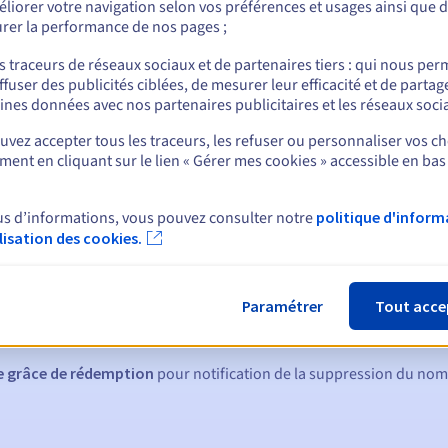
liorer votre navigation selon vos préférences et usages ainsi que 
rer la performance de nos pages ;
s traceurs de réseaux sociaux et de partenaires tiers : qui nous per
ffuser des publicités ciblées, de mesurer leur efficacité et de partag
nt
ines données avec nos partenaires publicitaires et les réseaux soci
vez accepter tous les traceurs, les refuser ou personnaliser vos ch
ent en cliquant sur le lien « Gérer mes cookies » accessible en bas
us d’informations, vous pouvez consulter notre
politique d'inform
ilisation des cookies.
ques :
:
60, 30, 15, 7 et 3 jours avant la date d'échéance
Paramétrer
Tout acce
tion
pour notification de la suspension du nom de domaine
de grâce de rédemption
pour notification de la suppression du no