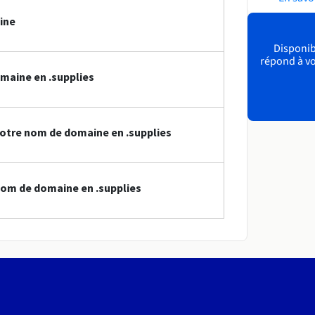
ine
Disponibl
répond à vo
maine en .supplies
otre nom de domaine en .supplies
om de domaine en .supplies