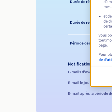
d’amé
Durée de réservation
mesu
et de
de di
Durée de renouvelleme
certa
Vous pou
tout mom
Période de rédemption
page.
Pour pl
de d'ut
Notifications automati
E-mails d'avertissement 
E-mail le jour de l'expira
E-mail après la période 