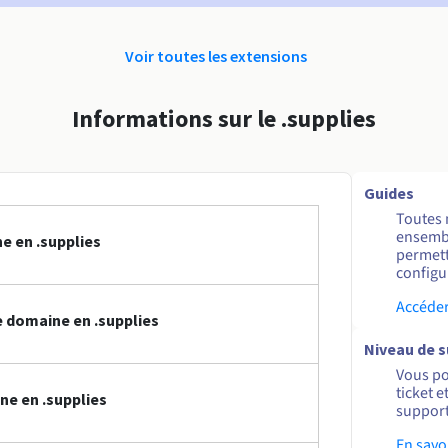
Voir toutes les extensions
Informations sur le .supplies
Guides
Toutes 
ensembl
e en .supplies
permett
configur
Accéder
 domaine en .supplies
Niveau de 
Vous po
ticket 
ne en .supplies
support
En savo