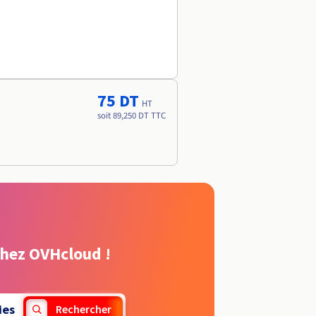
75 DT
HT
soit 89,250 DT TTC
chez OVHcloud !
ies
Rechercher