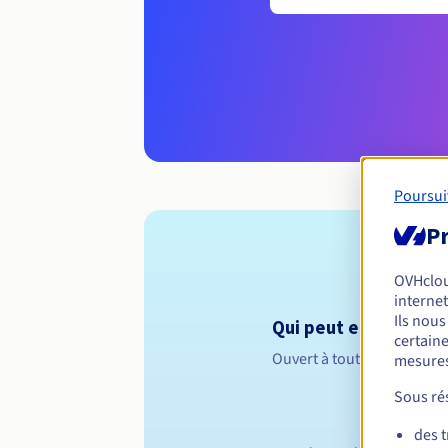
Poursui
Pr
OVHclo
internet
Ils nou
Qui peut enregistrer 
certaine
Ouvert à toutes les perso
mesures
Sous rés
des 