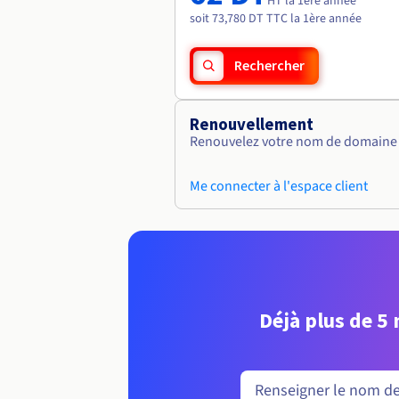
HT la 1ère année
soit 73,780 DT TTC la 1ère année
Rechercher
Renouvellement
Renouvelez votre nom de domaine v
Me connecter à l'espace client
Déjà plus de 5