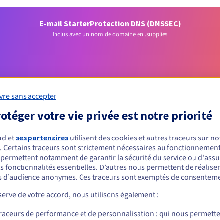
E-mail Starter
Protection DNS (DNSSEC)
Inclus avec un nom de domaine en .supplies
vre sans accepter
otéger votre vie privée est notre priorité
Conditions d'éligibilité
ud et
ses partenaires
utilisent des cookies et autres traceurs sur not
. Certains traceurs sont strictement nécessaires au fonctionnement 
s permettent notamment de garantir la sécurité du service ou d'assu
un .supplies ?
s fonctionnalités essentielles. D’autres nous permettent de réalise
nnes physiques ou morales, sans restriction géographique.
 d’audience anonymes. Ces traceurs sont exemptés de consenteme
erve de votre accord, nous utilisons également :
Règles de gestion et notifications
traceurs de performance et de personnalisation : qui nous permett