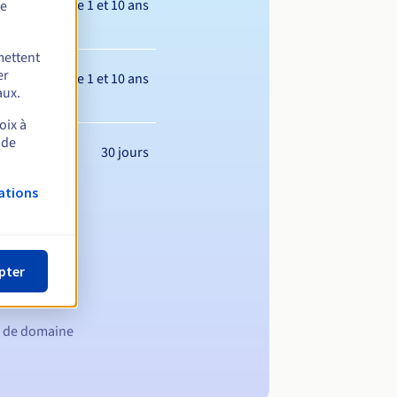
Entre 1 et 10 ans
de
mettent
er
Entre 1 et 10 ans
aux.
oix à
 de
30 jours
ations
pter
m de domaine