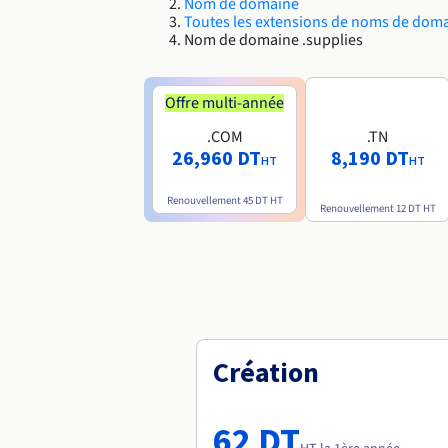
Nom de domaine
Toutes les extensions de noms de dom
Nom de domaine .supplies
Offre multi-année
.COM
.TN
26,960 DT
8,190 DT
HT
HT
Renouvellement
45 DT
HT
Renouvellement
12 DT
HT
Création
62 DT