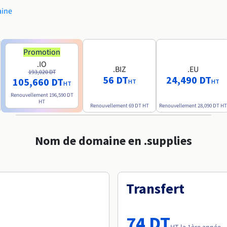
aine
Promotion
.IO
.BIZ
.EU
193,020 DT
56 DT
24,490 DT
105,660 DT
HT
HT
HT
Renouvellement
196,590 DT
HT
Renouvellement
69 DT
HT
Renouvellement
28,090 DT
HT
Nom de domaine en .supplies
Transfert
74 DT