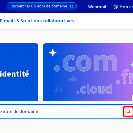
Webmail
Mon c
E-mails & Solutions collaboratives
 identité