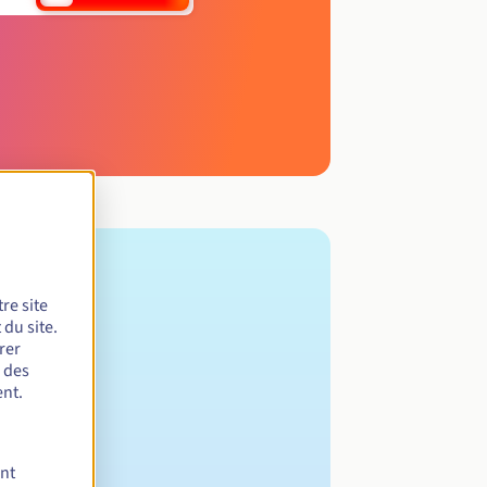
re site
du site.
rer
r des
nt.
ent