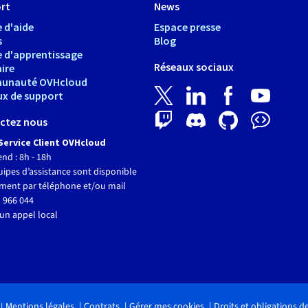
rt
News
 d'aide
Espace presse
s
Blog
e d'apprentissage
Réseaux sociaux
ire
unauté OVHcloud
ux de support
ctez nous
Service Client OVHcloud
end : 8h - 18h
ipes d’assistance sont disponible
ment par téléphone et/ou mail
 966 044
un appel local
Mentions légales
Contrats
Gérer mes cookies
Droits et obligations 