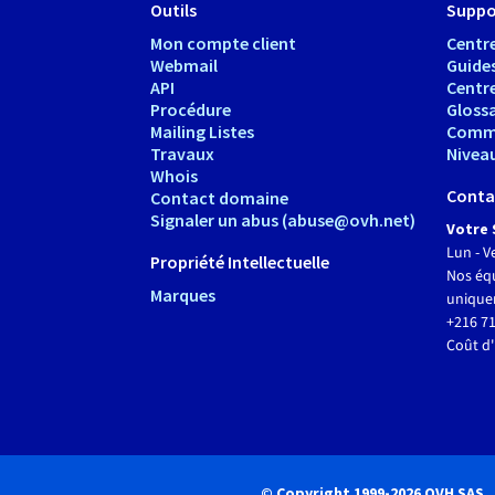
Outils
Suppo
Mon compte client
Centre
Webmail
Guide
API
Centr
Procédure
Glossa
Mailing Listes
Comm
Travaux
Nivea
Whois
Conta
Contact domaine
Signaler un abus (abuse@ovh.net)
Votre 
Lun - V
Propriété Intellectuelle
Nos équ
Marques
unique
+216 71
Coût d'
© Copyright 1999-2026 OVH SAS.