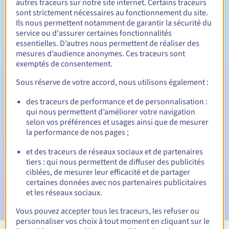
autres traceurs sur notre site internet. Certains traceurs
sont strictement nécessaires au fonctionnement du site.
Entre 1 et 10 ans
Durée de renouvellement
Ils nous permettent notamment de garantir la sécurité du
service ou d'assurer certaines fonctionnalités
essentielles. D’autres nous permettent de réaliser des
mesures d’audience anonymes. Ces traceurs sont
30 jours
Période de rédemption
exemptés de consentement.
Sous réserve de votre accord, nous utilisons également :
des traceurs de performance et de personnalisation :
Notifications automatiques :
qui nous permettent d’améliorer votre navigation
E-mails d'avertissement :
60, 30, 15, 7 et 3 jours avant la
selon vos préférences et usages ainsi que de mesurer
date d'échéance
la performance de nos pages ;
E-mail le jour de l'expiration
pour notification de la
et des traceurs de réseaux sociaux et de partenaires
suspension du nom de domaine
tiers : qui nous permettent de diffuser des publicités
ciblées, de mesurer leur efficacité et de partager
E-mail après la période de grâce de rédemption
pour
certaines données avec nos partenaires publicitaires
notification de la suppression du nom de domaine
et les réseaux sociaux.
Vous pouvez accepter tous les traceurs, les refuser ou
personnaliser vos choix à tout moment en cliquant sur le