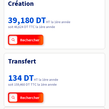
Documentation
Création
Tarifs
Roadmap & Changelog
Disponibilités par régions
Roadmap & Changelog
Documentation
39,180 DT
Roadmap & Changelog
HT la 1ère année
soit 46,624 DT TTC la 1ère année
Rechercher
Transfert
134 DT
HT la 1ère année
soit 159,460 DT TTC la 1ère année
Rechercher