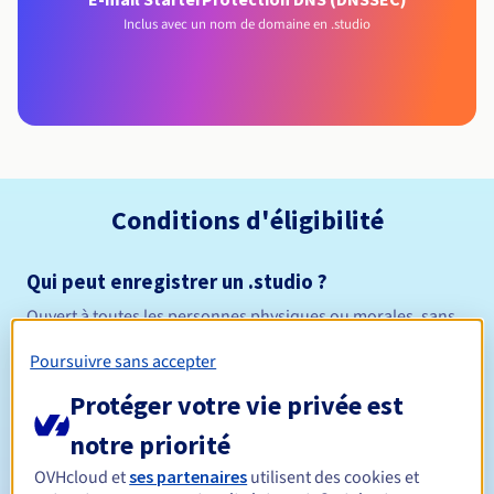
Inclus avec un nom de domaine en .studio
Conditions d'éligibilité
Qui peut enregistrer un .studio ?
Ouvert à toutes les personnes physiques ou morales, sans
restriction géographique.
Poursuivre sans accepter
Règles de gestion et notifications
Protéger votre vie privée est
notre priorité
Entre 1 et 10 ans
Durée de réservation
OVHcloud et
ses partenaires
utilisent des cookies et