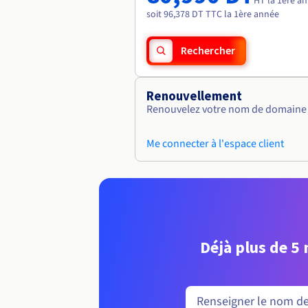
HT la 1ère a
soit 96,378 DT TTC la 1ère année
Rechercher
Renouvellement
Renouvelez votre nom de domaine v
Me connecter à l'espace client
Déjà plus de 5