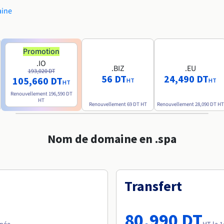
aine
Promotion
.IO
.BIZ
.EU
193,020 DT
56 DT
24,490 DT
105,660 DT
HT
HT
HT
Renouvellement
196,590 DT
HT
Renouvellement
69 DT
HT
Renouvellement
28,090 DT
HT
Nom de domaine en .spa
Transfert
80,990 DT