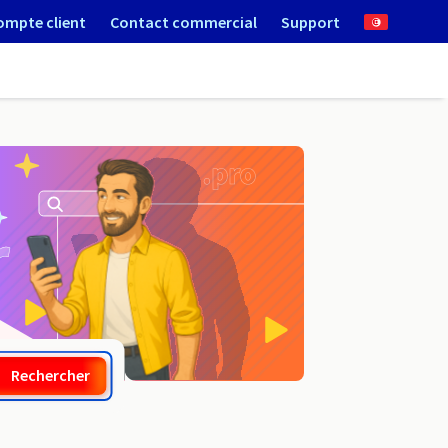
ompte client
Contact commercial
Support
.space
Rechercher