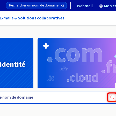
Webmail
Mon c
E-mails & Solutions collaboratives
 identité