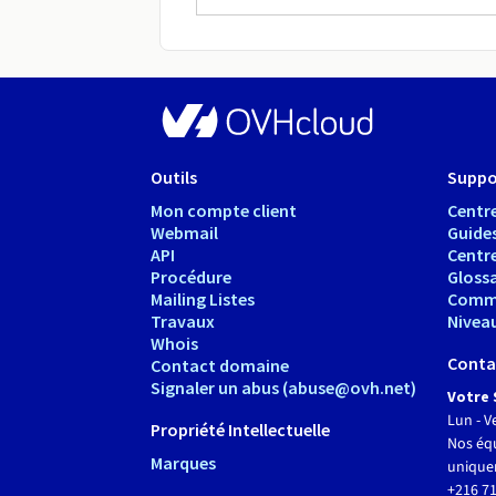
Outils
Suppo
Mon compte client
Centre
Webmail
Guide
API
Centr
Procédure
Glossa
Mailing Listes
Comm
Travaux
Nivea
Whois
Conta
Contact domaine
Signaler un abus (abuse@ovh.net)
Votre 
Lun - V
Propriété Intellectuelle
Nos équ
Marques
unique
+216 71