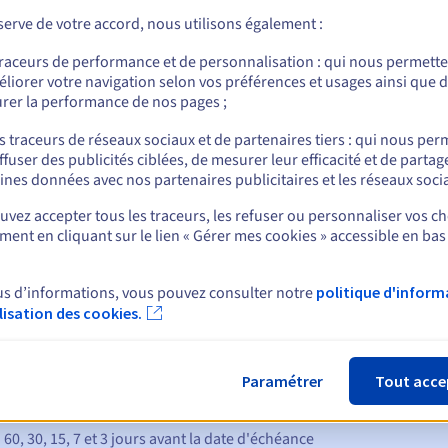
erve de votre accord, nous utilisons également :
droit de demander des documents pour prouver votre éligibilité. Si 
requis dans le délai imparti, le nom de domaine sera suspendu et/o
traceurs de performance et de personnalisation : qui nous permett
liorer votre navigation selon vos préférences et usages ainsi que 
rer la performance de nos pages ;
Règles de gestion et notifications
s traceurs de réseaux sociaux et de partenaires tiers : qui nous per
ffuser des publicités ciblées, de mesurer leur efficacité et de partag
ines données avec nos partenaires publicitaires et les réseaux soci
vez accepter tous les traceurs, les refuser ou personnaliser vos ch
ent en cliquant sur le lien « Gérer mes cookies » accessible en bas
nt
us d’informations, vous pouvez consulter notre
politique d'inform
ilisation des cookies.
Paramétrer
Tout acce
ques :
:
60, 30, 15, 7 et 3 jours avant la date d'échéance