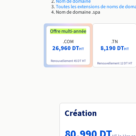
Nom de domaine
Toutes les extensions de noms de dom
Nom de domaine .spa
Offre multi-année
.COM
.TN
26,960 DT
8,190 DT
HT
HT
Renouvellement
45 DT
HT
Renouvellement
12 DT
HT
Création
80,990 DT