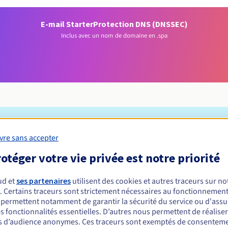
E-mail Starter
Protection DNS (DNSSEC)
Inclus avec un nom de domaine en .spa
Conditions d'éligibilité
vre sans accepter
otéger votre vie privée est notre priorité
un .spa ?
ud et
ses partenaires
utilisent des cookies et autres traceurs sur not
t
. Certains traceurs sont strictement nécessaires au fonctionnement 
stinés au secteur du spa, de la beauté et du bien-être. Les commun
s permettent notamment de garantir la sécurité du service ou d'assu
a Ville de Spa en Belgique, ainsi que les Chambres de Commerce ita
s fonctionnalités essentielles. D’autres nous permettent de réalise
à Per Azioni" (i.e. S.p.A.), et toute abréviation pouvant former le 
 d’audience anonymes. Ces traceurs sont exemptés de consenteme