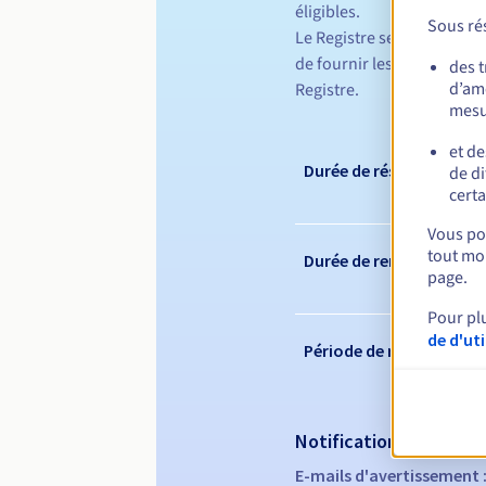
éligibles.
Sous rés
Le Registre se réserve le 
de fournir les documents 
des 
d’amé
Registre.
mesu
et de
Durée de réservation
de di
certa
Vous pou
tout mom
Durée de renouvelleme
page.
Pour pl
de d'ut
Période de rédemption
Notifications automati
E-mails d'avertissement 