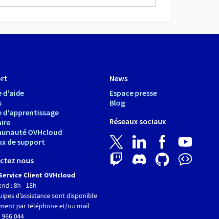
rt
News
 d'aide
Espace presse
s
Blog
e d'apprentissage
Réseaux sociaux
ire
unauté OVHcloud
ux de support
ctez nous
Service Client OVHcloud
end : 8h - 18h
ipes d’assistance sont disponible
ment par téléphone et/ou mail
 966 044