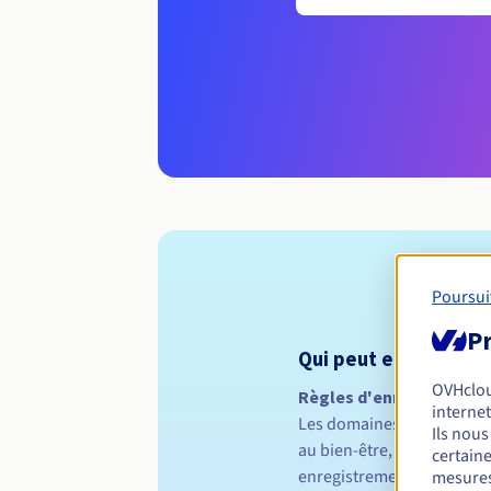
Poursui
Pr
Qui peut enregistrer 
OVHclo
Règles d'enregistremen
internet
Les domaines .SPA sont de
Ils nou
au bien-être, telles que l
certaine
enregistrements de "Societ
mesures