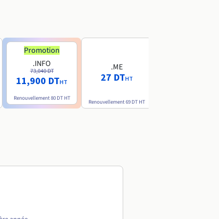
Promotion
Promotion
.INFO
.PRO
.ME
73,040 DT
80,720 DT
27 DT
11,900 DT
10,190 DT
HT
HT
HT
Renouvellement
80 DT
HT
Renouvellement
89 DT
H
Renouvellement
69 DT
HT