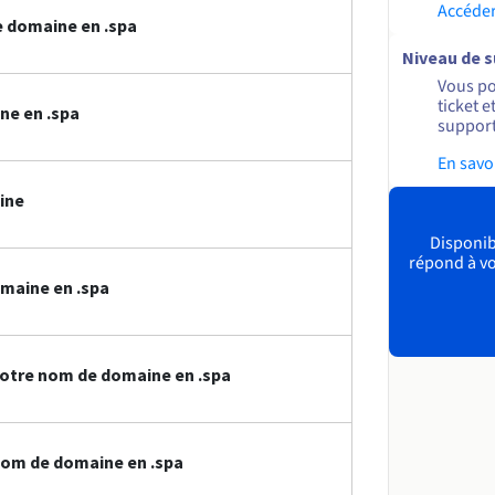
Accéder
 domaine en .spa
Niveau de 
Vous po
ticket 
ne en .spa
support
En savo
ine
Disponibl
répond à vo
maine en .spa
otre nom de domaine en .spa
nom de domaine en .spa