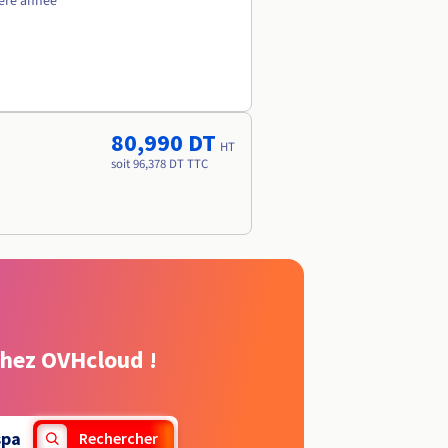
1ère année
80,990 DT
HT
soit 96,378 DT TTC
chez OVHcloud !
spa
Rechercher