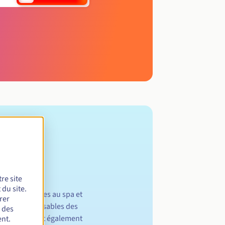
re site
du site.
autés non liées au spa et
rer
liennes responsables des
r des
mot "SPA", sont également
nt.