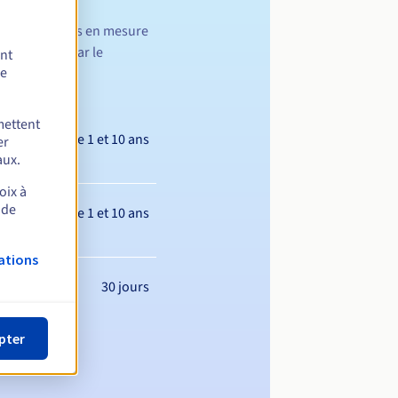
vous n'êtes pas en mesure
u supprimé par le
ent
de
mettent
Entre 1 et 10 ans
er
aux.
oix à
 de
Entre 1 et 10 ans
ations
30 jours
pter