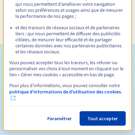
Inclus avec un nom de domaine en .siedlce.pl
qui nous permettent d’améliorer votre navigation
selon vos préférences et usages ainsi que de mesurer
la performance de nos pages ;
et des traceurs de réseaux sociaux et de partenaires
tiers : qui nous permettent de diffuser des publicités
ciblées, de mesurer leur efficacité et de partager
certaines données avec nos partenaires publicitaires
et les réseaux sociaux.
Conditions d'éligibilité
Vous pouvez accepter tous les traceurs, les refuser ou
personnaliser vos choix à tout moment en cliquant sur le
Qui peut enregistrer un .siedlce.pl ?
lien « Gérer mes cookies » accessible en bas de page.
Ouvert à toutes les personnes physiques ou morales, sans
Pour plus d’informations, vous pouvez consulter notre
restriction géographique.
politique d'informations de d'utilisation des cookies.
Règles de gestion et notifications
Durée de réservation
Paramétrer
Tout accepter