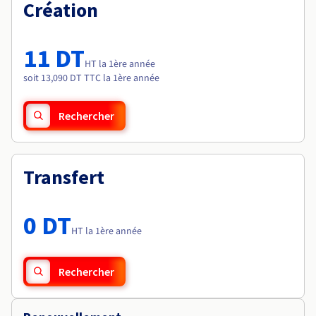
Documentation
Création
Tarifs
Roadmap & Changelog
Disponibilités par régions
Roadmap & Changelog
Documentation
11 DT
Roadmap & Changelog
HT la 1ère année
soit 13,090 DT TTC la 1ère année
Rechercher
Transfert
0 DT
HT la 1ère année
Rechercher