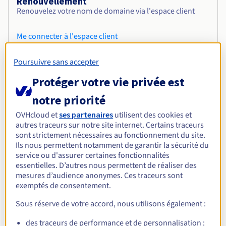
Renouvellement
Renouvelez votre nom de domaine via l'espace client
Me connecter à l'espace client
34 DT
HT
soit 40,460 DT TTC
Poursuivre sans accepter
Protéger votre vie privée est
notre priorité
OVHcloud et
ses partenaires
utilisent des cookies et
autres traceurs sur notre site internet. Certains traceurs
Déjà plus de 5 millions de noms de domaine
sont strictement nécessaires au fonctionnement du site.
Ils nous permettent notamment de garantir la sécurité du
enregistrés chez OVHcloud !
service ou d'assurer certaines fonctionnalités
essentielles. D’autres nous permettent de réaliser des
mesures d’audience anonymes. Ces traceurs sont
exemptés de consentement.
.
siedlce.pl
Sous réserve de votre accord, nous utilisons également :
E-mail Starter
des traceurs de performance et de personnalisation :