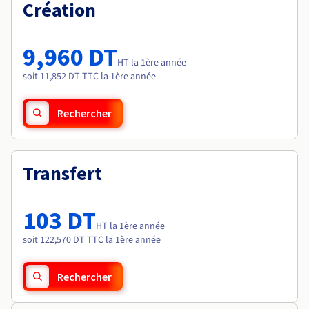
Documentation
Création
Tarifs
Roadmap & Changelog
Disponibilités par régions
Roadmap & Changelog
Documentation
9,960 DT
Roadmap & Changelog
HT la 1ère année
soit 11,852 DT TTC la 1ère année
Rechercher
Transfert
103 DT
HT la 1ère année
soit 122,570 DT TTC la 1ère année
Rechercher