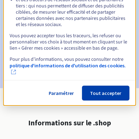
tiers : qui nous permettent de diffuser des publicités
ciblées, de mesurer leur efficacité et de partager
Notifications automatiques :
certaines données avec nos partenaires publicitaires
et les réseaux sociaux.
E-mails d'avertissement :
60, 30, 15, 7 et 3 jours avant la
date d'échéance
Vous pouvez accepter tous les traceurs, les refuser ou
personnaliser vos choix à tout moment en cliquant sur le
E-mail le jour de l'expiration
pour notification de la
lien « Gérer mes cookies » accessible en bas de page.
suspension du nom de domaine
Pour plus d’informations, vous pouvez consulter notre
E-mail après la période de grâce de rédemption
pour
politique d'informations de d'utilisation des cookies.
notification de la suppression du nom de domaine
Paramétrer
Tout accepter
Voir toutes les extensions
Informations sur le .shop