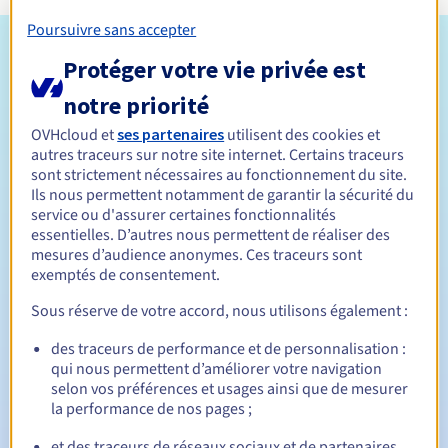
Poursuivre sans accepter
Conditions d'éligibilité
Protéger votre vie privée est
notre priorité
Qui peut enregistrer un .shop ?
OVHcloud et
ses partenaires
utilisent des cookies et
Ouvert à toutes les personnes physiques ou morales, sans
autres traceurs sur notre site internet. Certains traceurs
restriction géographique.
sont strictement nécessaires au fonctionnement du site.
Ils nous permettent notamment de garantir la sécurité du
Règles de gestion et notifications
service ou d'assurer certaines fonctionnalités
essentielles. D’autres nous permettent de réaliser des
Entre 1 et 10 ans
Durée de réservation
mesures d’audience anonymes. Ces traceurs sont
exemptés de consentement.
Sous réserve de votre accord, nous utilisons également :
Entre 1 et 9 ans
Durée de renouvellement
des traceurs de performance et de personnalisation :
qui nous permettent d’améliorer votre navigation
selon vos préférences et usages ainsi que de mesurer
la performance de nos pages ;
30 jours
Période de rédemption
et des traceurs de réseaux sociaux et de partenaires