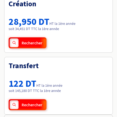
Documentation
Création
Tarifs
Roadmap & Changelog
Disponibilités par régions
Roadmap & Changelog
Documentation
28,950 DT
Roadmap & Changelog
HT la 1ère année
soit 34,451 DT TTC la 1ère année
Rechercher
Transfert
122 DT
HT la 1ère année
soit 145,180 DT TTC la 1ère année
Rechercher