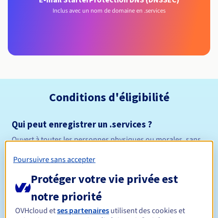
Inclus avec un nom de domaine en .services
Conditions d'éligibilité
Qui peut enregistrer un .services ?
Ouvert à toutes les personnes physiques ou morales, sans
restriction géographique.
Poursuivre sans accepter
Règles de gestion et notifications
Protéger votre vie privée est
notre priorité
Entre 1 et 10 ans
Durée de réservation
OVHcloud et
ses partenaires
utilisent des cookies et