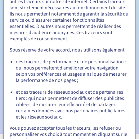
autres traceurs sur notre site internet. Certains traceurs
sont strictement nécessaires au fonctionnement du site.
Entre 1 et 10 ans
Durée de renouvellement
Ils nous permettent notamment de garantir la sécurité du
service ou d'assurer certaines fonctionnalités
essentielles. D’autres nous permettent de réaliser des
mesures d’audience anonymes. Ces traceurs sont
30 jours
Période de rédemption
exemptés de consentement.
Sous réserve de votre accord, nous utilisons également :
des traceurs de performance et de personnalisation :
Notifications automatiques :
qui nous permettent d’améliorer votre navigation
E-mails d'avertissement :
60, 30, 15, 7 et 3 jours avant la
selon vos préférences et usages ainsi que de mesurer
date d'échéance
la performance de nos pages ;
E-mail le jour de l'expiration
pour notification de la
et des traceurs de réseaux sociaux et de partenaires
suspension du nom de domaine
tiers : qui nous permettent de diffuser des publicités
ciblées, de mesurer leur efficacité et de partager
E-mail après la période de grâce de rédemption
pour
certaines données avec nos partenaires publicitaires
notification de la suppression du nom de domaine
et les réseaux sociaux.
Vous pouvez accepter tous les traceurs, les refuser ou
personnaliser vos choix à tout moment en cliquant sur le