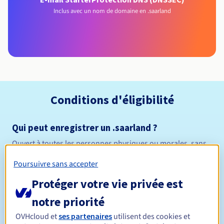
Inclus avec un nom de domaine en .saarland
Conditions d'éligibilité
Qui peut enregistrer un .saarland ?
Ouvert à toutes les personnes physiques ou morales, sans
restriction géographique.
Poursuivre sans accepter
Règles de gestion et notifications
Protéger votre vie privée est
notre priorité
Entre 1 et 10 ans
Durée de réservation
OVHcloud et
ses partenaires
utilisent des cookies et