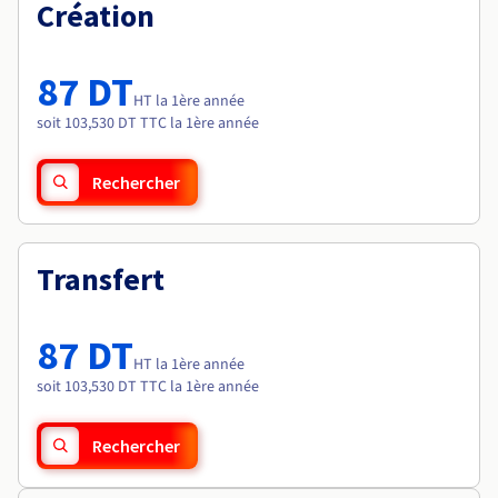
Documentation
Création
Tarifs
Roadmap & Changelog
Disponibilités par régions
Roadmap & Changelog
Documentation
87 DT
Roadmap & Changelog
HT la 1ère année
soit 103,530 DT TTC la 1ère année
Rechercher
Transfert
87 DT
HT la 1ère année
soit 103,530 DT TTC la 1ère année
Rechercher