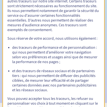
autres traceurs sur notre site internet. Certains traceurs
sont strictement nécessaires au fonctionnement du site.
Entre 1 et 10 ans
Durée de renouvellement
Ils nous permettent notamment de garantir la sécurité du
service ou d'assurer certaines fonctionnalités
essentielles. D’autres nous permettent de réaliser des
mesures d’audience anonymes. Ces traceurs sont
30 jours
Période de rédemption
exemptés de consentement.
Sous réserve de votre accord, nous utilisons également :
des traceurs de performance et de personnalisation :
Notifications automatiques :
qui nous permettent d’améliorer votre navigation
E-mails d'avertissement :
60, 30, 15, 7 et 3 jours avant la
selon vos préférences et usages ainsi que de mesurer
date d'échéance
la performance de nos pages ;
E-mail le jour de l'expiration
pour notification de la
et des traceurs de réseaux sociaux et de partenaires
suspension du nom de domaine
tiers : qui nous permettent de diffuser des publicités
ciblées, de mesurer leur efficacité et de partager
E-mail après la période de grâce de rédemption
pour
certaines données avec nos partenaires publicitaires
notification de la suppression du nom de domaine
et les réseaux sociaux.
Vous pouvez accepter tous les traceurs, les refuser ou
personnaliser vos choix à tout moment en cliquant sur le