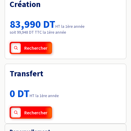
Documentation
Création
Tarifs
Roadmap & Changelog
Disponibilités par régions
Roadmap & Changelog
Documentation
83,990 DT
Roadmap & Changelog
HT la 1ère année
soit 99,948 DT TTC la 1ère année
Rechercher
Transfert
0 DT
HT la 1ère année
Rechercher