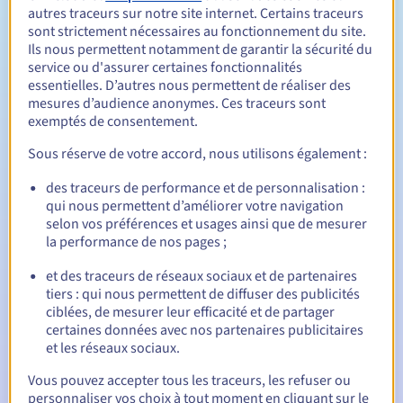
autres traceurs sur notre site internet. Certains traceurs
sont strictement nécessaires au fonctionnement du site.
Ils nous permettent notamment de garantir la sécurité du
Entre 1 et 10 ans
Durée de renouvellement
service ou d'assurer certaines fonctionnalités
essentielles. D’autres nous permettent de réaliser des
mesures d’audience anonymes. Ces traceurs sont
exemptés de consentement.
90 jours
Période de rédemption
Sous réserve de votre accord, nous utilisons également :
des traceurs de performance et de personnalisation :
Notifications automatiques :
qui nous permettent d’améliorer votre navigation
selon vos préférences et usages ainsi que de mesurer
E-mails d'avertissement :
60, 30, 15, 7 et 3 jours avant la
la performance de nos pages ;
date d'échéance
et des traceurs de réseaux sociaux et de partenaires
E-mail le jour de l'expiration
pour notification de la
tiers : qui nous permettent de diffuser des publicités
suspension du nom de domaine
ciblées, de mesurer leur efficacité et de partager
certaines données avec nos partenaires publicitaires
E-mail après la période de grâce de rédemption
pour
et les réseaux sociaux.
notification de la suppression du nom de domaine
Vous pouvez accepter tous les traceurs, les refuser ou
personnaliser vos choix à tout moment en cliquant sur le