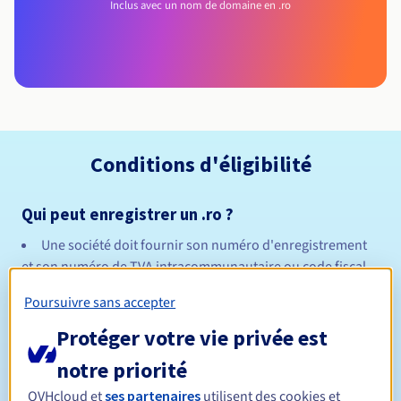
Inclus avec un nom de domaine en .ro
Conditions d'éligibilité
Qui peut enregistrer un .ro ?
Une société doit fournir son numéro d'enregistrement
et son numéro de TVA intracommunautaire ou code fiscal.
Un particulier doit fournir le numéro de sa carte
Poursuivre sans accepter
d'identité ou de son passeport.
Règles de gestion et notifications
Protéger votre vie privée est
notre priorité
Entre 1 et 10 ans
Durée de réservation
OVHcloud et
ses partenaires
utilisent des cookies et