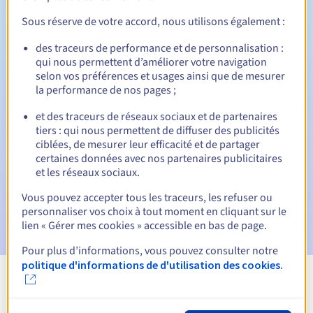
Sous réserve de votre accord, nous utilisons également :
Période de rédemption
des traceurs de performance et de personnalisation :
qui nous permettent d’améliorer votre navigation
selon vos préférences et usages ainsi que de mesurer
la performance de nos pages ;
Notifications automatiques :
et des traceurs de réseaux sociaux et de partenaires
E-mails d'avertissement :
60, 30, 15, 7 et 3 jours avant la
date d'échéance
tiers : qui nous permettent de diffuser des publicités
ciblées, de mesurer leur efficacité et de partager
certaines données avec nos partenaires publicitaires
E-mail le jour de l'expiration
pour notification de la
et les réseaux sociaux.
suspension du nom de domaine
Vous pouvez accepter tous les traceurs, les refuser ou
E-mail après la période de grâce de rédemption
pour
personnaliser vos choix à tout moment en cliquant sur le
notification de la suppression du nom de domaine
lien « Gérer mes cookies » accessible en bas de page.
Pour plus d’informations, vous pouvez consulter notre
politique d'informations de d'utilisation des cookies.
Voir toutes les extensions