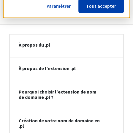
Paramétrer
Tout accepter
Informations sur le .pl
À propos du .pl
À propos de l’extension .pl
Pourquoi choisir l’extension de nom
de domaine .pl ?
Création de votre nom de domaine en
.pl