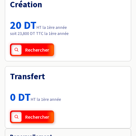
Documentation
Création
Tarifs
Roadmap & Changelog
Disponibilités par régions
Roadmap & Changelog
Documentation
20 DT
Roadmap & Changelog
HT la 1ère année
soit 23,800 DT TTC la 1ère année
Rechercher
Transfert
0 DT
HT la 1ère année
Rechercher