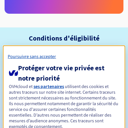
Conditions d'éligibilité
Qui peut enregistrer un .pl ?
Poursuivre sans accepter
Ouvert à toutes les personnes physiques ou morales, sans
Protéger votre vie privée est
restriction géographique.
notre priorité
Règles de gestion et notifications
OVHcloud et
ses partenaires
utilisent des cookies et
autres traceurs sur notre site internet. Certains traceurs
Entre 1 et 10 ans
Durée de réservation
sont strictement nécessaires au fonctionnement du site.
Ils nous permettent notamment de garantir la sécurité du
service ou d'assurer certaines fonctionnalités
essentielles. D’autres nous permettent de réaliser des
Entre 1 et 10 ans
Durée de renouvellement
mesures d’audience anonymes. Ces traceurs sont
exemptés de consentement.