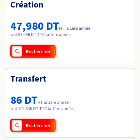
Documentation
Création
Tarifs
Roadmap & Changelog
Disponibilités par régions
Roadmap & Changelog
Documentation
47,980 DT
Roadmap & Changelog
HT la 1ère année
soit 57,096 DT TTC la 1ère année
Rechercher
Transfert
86 DT
HT la 1ère année
soit 102,340 DT TTC la 1ère année
Rechercher