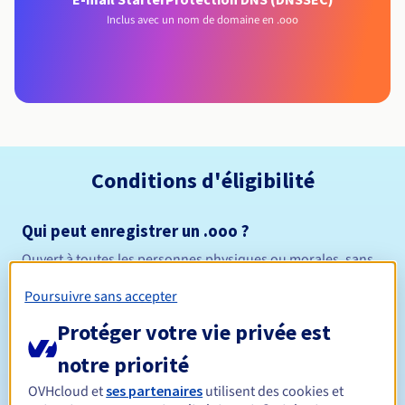
Inclus avec un nom de domaine en .ooo
Conditions d'éligibilité
Qui peut enregistrer un .ooo ?
Ouvert à toutes les personnes physiques ou morales, sans
restriction géographique.
Poursuivre sans accepter
Règles de gestion et notifications
Protéger votre vie privée est
notre priorité
Entre 1 et 10 ans
Durée de réservation
OVHcloud et
ses partenaires
utilisent des cookies et