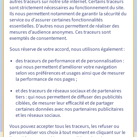
autres traceurs sur notre site internet. Certains traceurs
sont strictement nécessaires au fonctionnement du site.
Entre 1 et 10 ans
Durée de renouvellement
Ils nous permettent notamment de garantir la sécurité du
service ou d'assurer certaines fonctionnalités
essentielles. D’autres nous permettent de réaliser des
mesures d’audience anonymes. Ces traceurs sont
30 jours
Période de rédemption
exemptés de consentement.
Sous réserve de votre accord, nous utilisons également :
des traceurs de performance et de personnalisation :
Notifications automatiques :
qui nous permettent d’améliorer votre navigation
E-mails d'avertissement :
60, 30, 15, 7 et 3 jours avant la
selon vos préférences et usages ainsi que de mesurer
date d'échéance
la performance de nos pages ;
E-mail le jour de l'expiration
pour notification de la
et des traceurs de réseaux sociaux et de partenaires
suspension du nom de domaine
tiers : qui nous permettent de diffuser des publicités
ciblées, de mesurer leur efficacité et de partager
E-mail après la période de grâce de rédemption
pour
certaines données avec nos partenaires publicitaires
notification de la suppression du nom de domaine
et les réseaux sociaux.
Vous pouvez accepter tous les traceurs, les refuser ou
personnaliser vos choix à tout moment en cliquant sur le