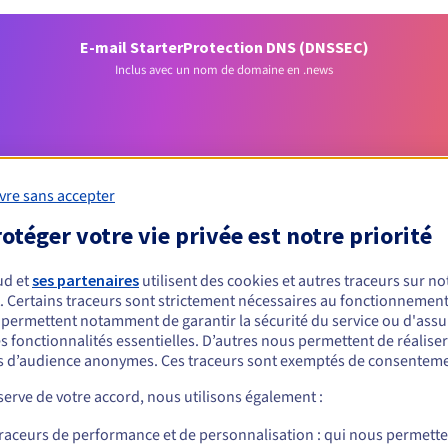
E-mail Starter
Protection DNS (DNSSEC)
Inclus avec un nom de domaine en .news
vre sans accepter
otéger votre vie privée est notre priorité
Conditions d'éligibilité
ud et
ses partenaires
utilisent des cookies et autres traceurs sur not
. Certains traceurs sont strictement nécessaires au fonctionnement 
s permettent notamment de garantir la sécurité du service ou d'assu
 un .news ?
s fonctionnalités essentielles. D’autres nous permettent de réalise
nnes physiques ou morales, sans restriction géographique.
 d’audience anonymes. Ces traceurs sont exemptés de consenteme
erve de votre accord, nous utilisons également :
Règles de gestion et notifications
traceurs de performance et de personnalisation : qui nous permett