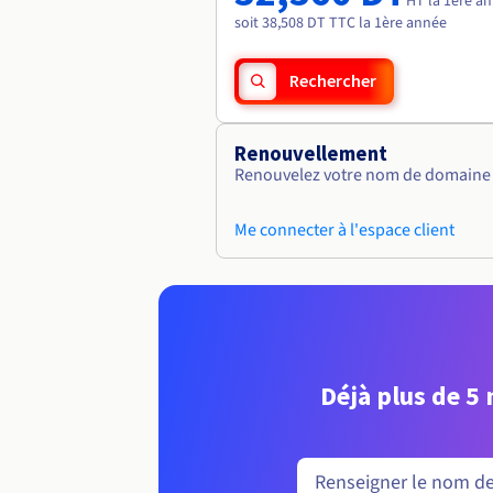
HT la 1ère a
soit 38,508 DT TTC la 1ère année
Rechercher
Renouvellement
Renouvelez votre nom de domaine v
Me connecter à l'espace client
Déjà plus de 5