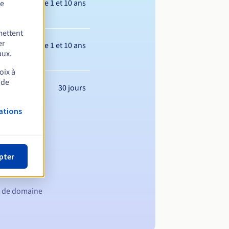
Entre 1 et 10 ans
de
mettent
er
Entre 1 et 10 ans
aux.
oix à
 de
30 jours
ations
pter
m de domaine