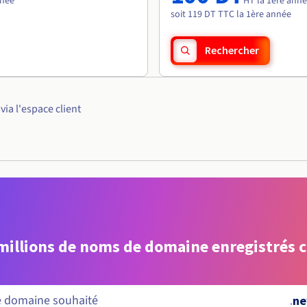
nnée
HT la 1ère ann
soit 119 DT TTC la 1ère année
Rechercher
ia l'espace client
 millions de noms de domaine enregistrés 
.
ne