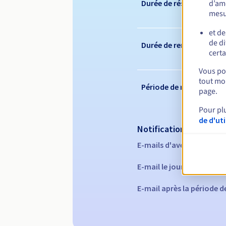
d’amé
Durée de réservation
mesu
et de
de di
Durée de renouvelleme
certa
Vous pou
tout mom
Période de rédemption
page.
Pour pl
de d'ut
Notifications automati
E-mails d'avertissement 
E-mail le jour de l'expira
E-mail après la période 