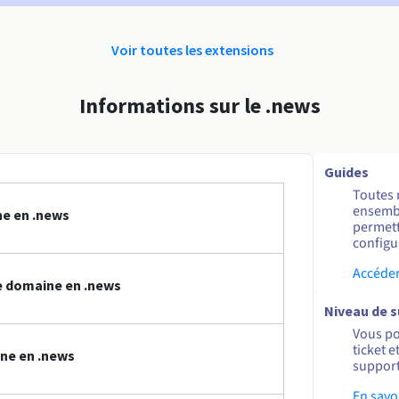
Voir toutes les extensions
Informations sur le .news
Guides
Toutes 
ensembl
ne en .news
permett
configur
Accéder
 domaine en .news
Niveau de 
Vous po
ticket 
ne en .news
support
En savo