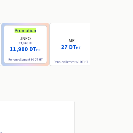
Promotion
Promotion
.INFO
.PRO
.ME
73,040 DT
80,720 DT
27 DT
11,900 DT
10,190 DT
HT
HT
HT
Renouvellement
80 DT
HT
Renouvellement
89 DT
H
Renouvellement
69 DT
HT