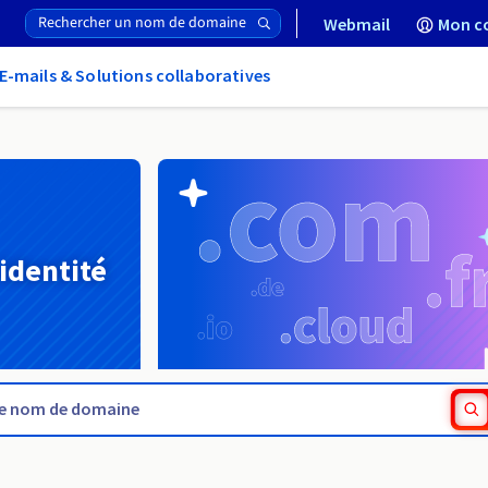
Webmail
Mon c
E-mails & Solutions collaboratives
 identité