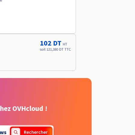
ée
102 DT
HT
soit 121,380 DT TTC
chez OVHcloud !
ws
Rechercher