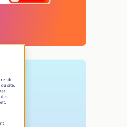
re site
du site.
rer
r des
nt.
ent