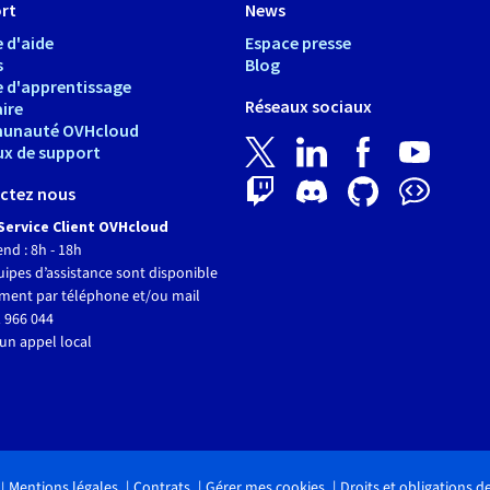
rt
News
 d'aide
Espace presse
s
Blog
e d'apprentissage
Réseaux sociaux
ire
unauté OVHcloud
ux de support
ctez nous
Service Client OVHcloud
end : 8h - 18h
ipes d’assistance sont disponible
ment par téléphone et/ou mail
 966 044
un appel local
Mentions légales
Contrats
Gérer mes cookies
Droits et obligations 