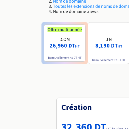
Nom de domaine
Toutes les extensions de noms de dom
Nom de domaine .news
Offre multi-année
.COM
.TN
26,960 DT
8,190 DT
HT
HT
Renouvellement
45 DT
HT
Renouvellement
12 DT
HT
Création
32,360 DT