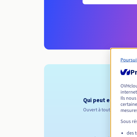
Poursui
Pr
OVHclo
internet
Ils nou
Qui peut enregistrer
certaine
Ouvert à toutes les perso
mesures
Sous rés
des 