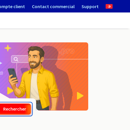
ompte client
Contact commercial
Support
.nf
Rechercher