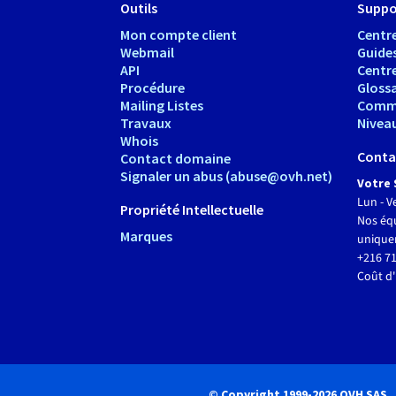
Outils
Suppo
Mon compte client
Centre
Webmail
Guide
API
Centr
Procédure
Glossa
Mailing Listes
Comm
Travaux
Nivea
Whois
Conta
Contact domaine
Signaler un abus (abuse@ovh.net)
Votre 
Lun - V
Propriété Intellectuelle
Nos équ
Marques
unique
+216 71
Coût d'
© Copyright 1999-2026 OVH SAS.