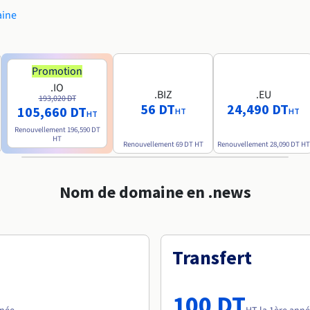
aine
Promotion
.IO
.BIZ
.EU
193,020 DT
56 DT
24,490 DT
105,660 DT
HT
HT
HT
Renouvellement
196,590 DT
HT
Renouvellement
69 DT
HT
Renouvellement
28,090 DT
HT
Nom de domaine en .news
Transfert
100 DT