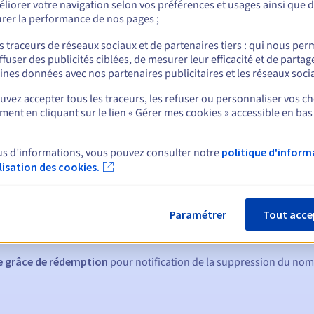
liorer votre navigation selon vos préférences et usages ainsi que 
rer la performance de nos pages ;
s traceurs de réseaux sociaux et de partenaires tiers : qui nous per
ffuser des publicités ciblées, de mesurer leur efficacité et de partag
nt
ines données avec nos partenaires publicitaires et les réseaux soci
vez accepter tous les traceurs, les refuser ou personnaliser vos ch
ent en cliquant sur le lien « Gérer mes cookies » accessible en bas
us d’informations, vous pouvez consulter notre
politique d'inform
ilisation des cookies.
ques :
:
60, 30, 15, 7 et 3 jours avant la date d'échéance
Paramétrer
Tout acce
tion
pour notification de la suspension du nom de domaine
de grâce de rédemption
pour notification de la suppression du no