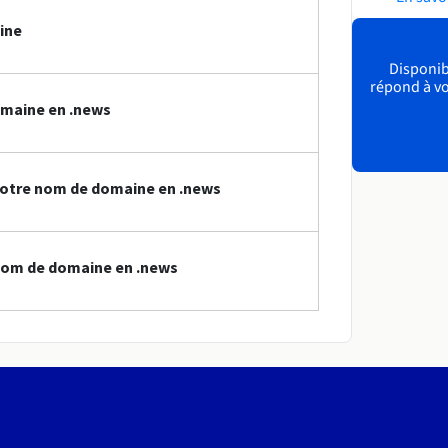
ine
Disponibl
répond à vo
omaine en .news
votre nom de domaine en .news
nom de domaine en .news