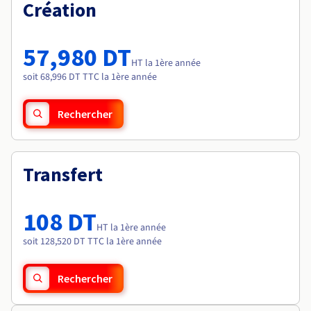
Documentation
Création
Tarifs
Roadmap & Changelog
Disponibilités par régions
Roadmap & Changelog
Documentation
57,980 DT
Roadmap & Changelog
HT la 1ère année
soit 68,996 DT TTC la 1ère année
Rechercher
Transfert
108 DT
HT la 1ère année
soit 128,520 DT TTC la 1ère année
Rechercher