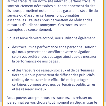
autres traceurs sur notre site internet. Certains traceurs
sont strictement nécessaires au fonctionnement du site.
Entre 1 et 10 ans
Durée de renouvellement
Ils nous permettent notamment de garantir la sécurité du
service ou d'assurer certaines fonctionnalités
essentielles. D’autres nous permettent de réaliser des
mesures d’audience anonymes. Ces traceurs sont
30 jours
Période de rédemption
exemptés de consentement.
Sous réserve de votre accord, nous utilisons également :
des traceurs de performance et de personnalisation :
Notifications automatiques :
qui nous permettent d’améliorer votre navigation
E-mails d'avertissement :
60, 30, 15, 7 et 3 jours avant la
selon vos préférences et usages ainsi que de mesurer
date d'échéance
la performance de nos pages ;
E-mail le jour de l'expiration
pour notification de la
et des traceurs de réseaux sociaux et de partenaires
suspension du nom de domaine
tiers : qui nous permettent de diffuser des publicités
ciblées, de mesurer leur efficacité et de partager
E-mail après la période de grâce de rédemption
pour
certaines données avec nos partenaires publicitaires
notification de la suppression du nom de domaine
et les réseaux sociaux.
Vous pouvez accepter tous les traceurs, les refuser ou
personnaliser vos choix à tout moment en cliquant sur le