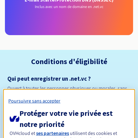
Inclus avec un nom de domaine en .net.vc
Conditions d'éligibilité
Qui peut enregistrer un .net.vc ?
Ouvert à toutes les personnes physiques ou morales, sans
restriction géographique.
Poursuivre sans accepter
Règles de gestion et notifications
Protéger votre vie privée est
notre priorité
Entre 1 et 10 ans
Durée de réservation
OVHcloud et
ses partenaires
utilisent des cookies et