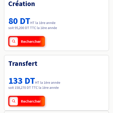
Documentation
Création
Tarifs
Roadmap & Changelog
Disponibilités par régions
Roadmap & Changelog
Documentation
80 DT
Roadmap & Changelog
HT la 1ère année
soit 95,200 DT TTC la 1ère année
Rechercher
Transfert
133 DT
HT la 1ère année
soit 158,270 DT TTC la 1ère année
Rechercher