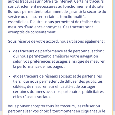
autres traceurs sur notre site internet. Certains traceurs
sont strictement nécessaires au fonctionnement du site.
Entre 1 et 9 ans
Durée de renouvellement
Ils nous permettent notamment de garantir la sécurité du
service ou d'assurer certaines fonctionnalités
essentielles. D’autres nous permettent de réaliser des
mesures d’audience anonymes. Ces traceurs sont
12 jours
Période de rédemption
exemptés de consentement.
Sous réserve de votre accord, nous utilisons également :
des traceurs de performance et de personnalisation :
Notifications automatiques :
qui nous permettent d’améliorer votre navigation
E-mails d'avertissement :
60, 30, 15, 7 et 3 jours avant la
selon vos préférences et usages ainsi que de mesurer
date d'échéance
la performance de nos pages ;
E-mail le jour de l'expiration
pour notification de la
et des traceurs de réseaux sociaux et de partenaires
suspension du nom de domaine
tiers : qui nous permettent de diffuser des publicités
ciblées, de mesurer leur efficacité et de partager
E-mail après la période de grâce de rédemption
pour
certaines données avec nos partenaires publicitaires
notification de la suppression du nom de domaine
et les réseaux sociaux.
Vous pouvez accepter tous les traceurs, les refuser ou
personnaliser vos choix à tout moment en cliquant sur le