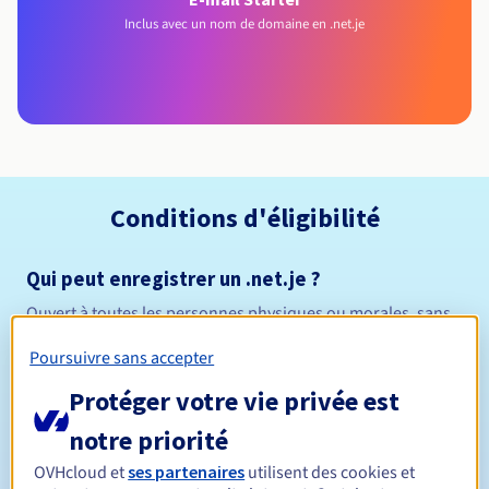
Inclus avec un nom de domaine en .net.je
Conditions d'éligibilité
Qui peut enregistrer un .net.je ?
Ouvert à toutes les personnes physiques ou morales, sans
restriction géographique.
Poursuivre sans accepter
Règles de gestion et notifications
Protéger votre vie privée est
notre priorité
Entre 1 et 10 ans
Durée de réservation
OVHcloud et
ses partenaires
utilisent des cookies et