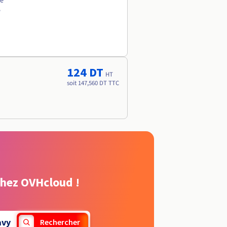
ée
e
124 DT
HT
soit 147,560 DT TTC
chez OVHcloud !
avy
Rechercher