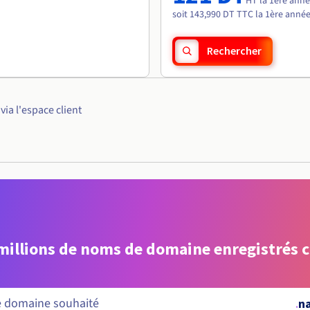
HT la 1ère ann
soit 143,990 DT TTC la 1ère anné
Rechercher
ia l'espace client
 millions de noms de domaine enregistrés 
.
n