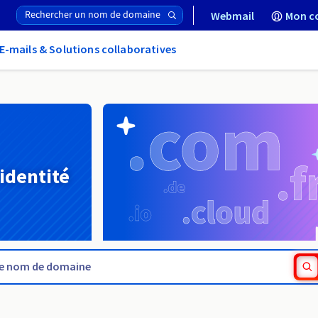
Webmail
Mon c
E-mails & Solutions collaboratives
 identité