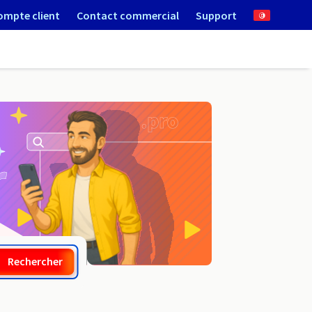
ompte client
Contact commercial
Support
.net.af
Rechercher