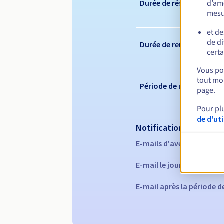
d’amé
Durée de réservation
mesu
et de
de di
Durée de renouvelleme
certa
Vous pou
tout mom
Période de rédemption
page.
Pour pl
de d'ut
Notifications automati
E-mails d'avertissement 
E-mail le jour de l'expira
E-mail après la période 