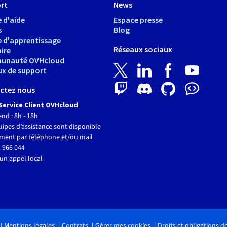
rt
News
 d'aide
Espace presse
s
Blog
e d'apprentissage
Réseaux sociaux
ire
unauté OVHcloud
ux de support
ctez nous
Service Client OVHcloud
end : 8h - 18h
ipes d’assistance sont disponible
ment par téléphone et/ou mail
 966 044
un appel local
Mentions légales
Contrats
Gérer mes cookies
Droits et obligations 