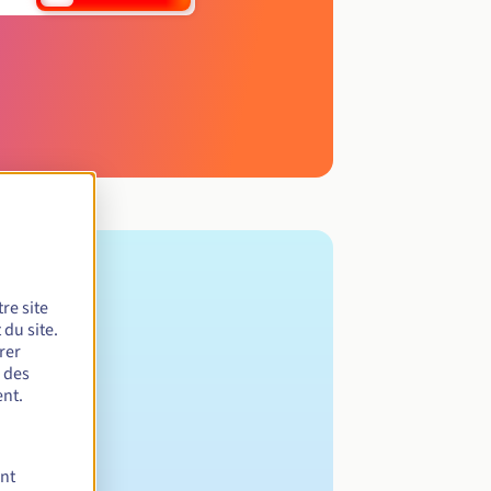
re site
du site.
rer
r des
nt.
ent