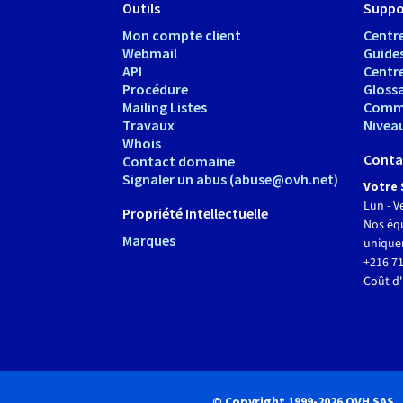
Outils
Suppo
Mon compte client
Centre
Webmail
Guide
API
Centr
Procédure
Glossa
Mailing Listes
Comm
Travaux
Nivea
Whois
Conta
Contact domaine
Signaler un abus (abuse@ovh.net)
Votre 
Lun - V
Propriété Intellectuelle
Nos équ
Marques
unique
+216 71
Coût d'
© Copyright 1999-2026 OVH SAS.