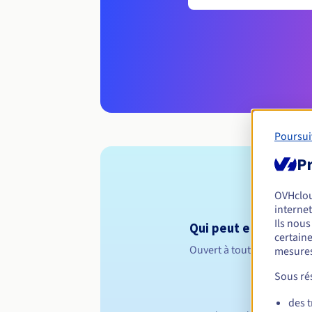
Poursui
Pr
OVHclo
internet
Ils nou
Qui peut enregistrer 
certaine
Ouvert à toutes les perso
mesures
Sous rés
des 