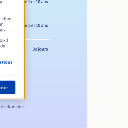
Entre 1 et 10 ans
de
mettent
er
Entre 1 et 10 ans
aux.
oix à
 de
30 jours
ations
pter
m de domaine