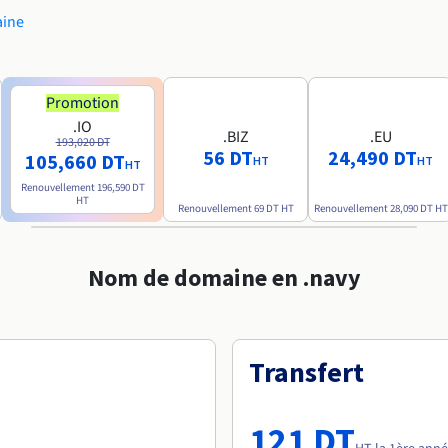
aine
Promotion
.IO
.BIZ
.EU
193,020 DT
56 DT
24,490 DT
105,660 DT
HT
HT
HT
Renouvellement
196,590 DT
HT
Renouvellement
69 DT
HT
Renouvellement
28,090 DT
HT
Nom de domaine en .navy
Transfert
121 DT