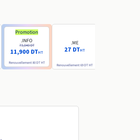
Promotion
Promotion
.INFO
.PRO
.ME
73,040 DT
80,720 DT
27 DT
11,900 DT
10,190 DT
HT
HT
HT
Renouvellement
80 DT
HT
Renouvellement
89 DT
H
Renouvellement
69 DT
HT