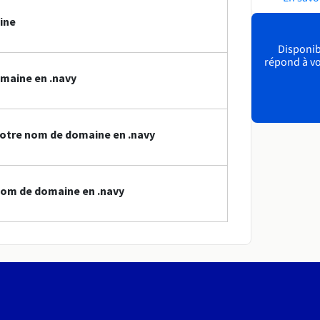
ine
Disponibl
répond à vo
maine en .navy
votre nom de domaine en .navy
nom de domaine en .navy