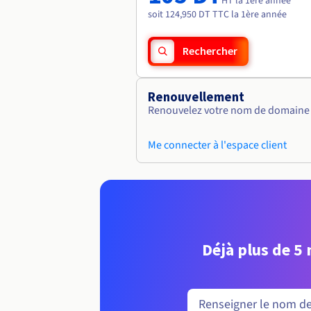
HT la 1ère année
soit 124,950 DT TTC la 1ère année
Rechercher
Renouvellement
Renouvelez votre nom de domaine v
Me connecter à l'espace client
Déjà plus de 5