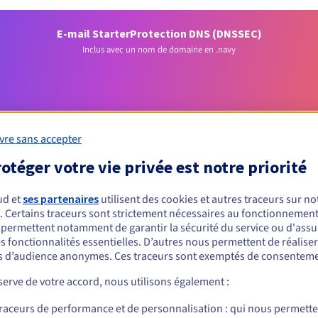
E-mail Starter
Protection DNS (DNSSEC)
Inclus avec un nom de domaine en .navy
vre sans accepter
otéger votre vie privée est notre priorité
Conditions d'éligibilité
ud et
ses partenaires
utilisent des cookies et autres traceurs sur not
. Certains traceurs sont strictement nécessaires au fonctionnement 
s permettent notamment de garantir la sécurité du service ou d'assu
un .navy ?
s fonctionnalités essentielles. D’autres nous permettent de réalise
nnes physiques ou morales, sans restriction géographique.
 d’audience anonymes. Ces traceurs sont exemptés de consenteme
erve de votre accord, nous utilisons également :
Règles de gestion et notifications
traceurs de performance et de personnalisation : qui nous permett