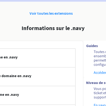
Voir toutes les extensions
Informations sur le .navy
Guides
Toutes 
ensembl
e en .navy
permett
configur
Accéder
 domaine en .navy
Niveau de 
Vous po
ticket 
ne en .navy
support
En savo