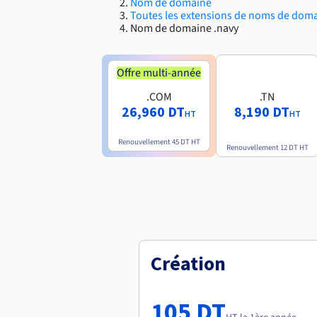
Nom de domaine
Toutes les extensions de noms de dom
Nom de domaine .navy
Offre multi-année
.COM
.TN
26,960 DT
8,190 DT
HT
HT
Renouvellement
45 DT
HT
Renouvellement
12 DT
HT
Création
105 DT