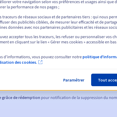
liorer votre navigation selon vos préférences et usages ainsi que 
rer la performance de nos pages ;
s traceurs de réseaux sociaux et de partenaires tiers : qui nous per
ffuser des publicités ciblées, de mesurer leur efficacité et de partag
nt
ines données avec nos partenaires publicitaires et les réseaux soci
vez accepter tous les traceurs, les refuser ou personnaliser vos ch
ent en cliquant sur le lien « Gérer mes cookies » accessible en bas
us d’informations, vous pouvez consulter notre
politique d'inform
ilisation des cookies.
ques :
:
60, 30, 15, 7 et 3 jours avant la date d'échéance
Paramétrer
Tout acce
tion
pour notification de la suspension du nom de domaine
de grâce de rédemption
pour notification de la suppression du no