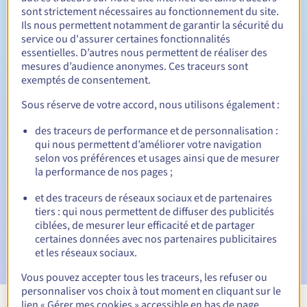
sont strictement nécessaires au fonctionnement du site.
Entre 1 et 10 ans
Durée de renouvellement
Ils nous permettent notamment de garantir la sécurité du
service ou d'assurer certaines fonctionnalités
essentielles. D’autres nous permettent de réaliser des
mesures d’audience anonymes. Ces traceurs sont
Période de rédemption
exemptés de consentement.
Sous réserve de votre accord, nous utilisons également :
Notifications automatiques :
des traceurs de performance et de personnalisation :
qui nous permettent d’améliorer votre navigation
E-mails d'avertissement :
60, 30, 15, 7 et 3 jours avant la
selon vos préférences et usages ainsi que de mesurer
date d'échéance
la performance de nos pages ;
E-mail le jour de l'expiration
pour notification de la
et des traceurs de réseaux sociaux et de partenaires
suspension du nom de domaine
tiers : qui nous permettent de diffuser des publicités
ciblées, de mesurer leur efficacité et de partager
E-mail après la période de grâce de rédemption
pour
certaines données avec nos partenaires publicitaires
notification de la suppression du nom de domaine
et les réseaux sociaux.
Vous pouvez accepter tous les traceurs, les refuser ou
personnaliser vos choix à tout moment en cliquant sur le
lien « Gérer mes cookies » accessible en bas de page.