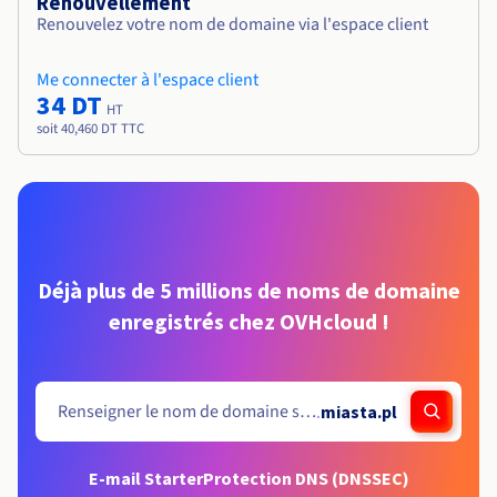
Renouvellement
Renouvelez votre nom de domaine via l'espace client
Me connecter à l'espace client
34 DT
HT
soit 40,460 DT TTC
Déjà plus de 5 millions de noms de domaine
enregistrés chez OVHcloud !
.
miasta.pl
E-mail Starter
Protection DNS (DNSSEC)