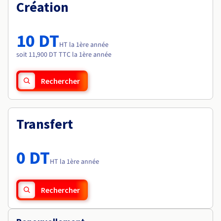
Documentation
Création
Tarifs
Roadmap & Changelog
Disponibilités par régions
Roadmap & Changelog
Documentation
10 DT
Roadmap & Changelog
HT la 1ère année
soit 11,900 DT TTC la 1ère année
Rechercher
Transfert
0 DT
HT la 1ère année
Rechercher