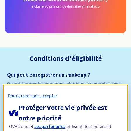
Inclus avec un nom de domaine en .makeup
Conditions d'éligibilité
Qui peut enregistrer un .makeup ?
Ouvert à toutes les personnes physiques ou morales, sans
restriction géographique.
Poursuivre sans accepter
Règles de gestion et notifications
Protéger votre vie privée est
notre priorité
Entre 1 et 10 ans
Durée de réservation
OVHcloud et
ses partenaires
utilisent des cookies et