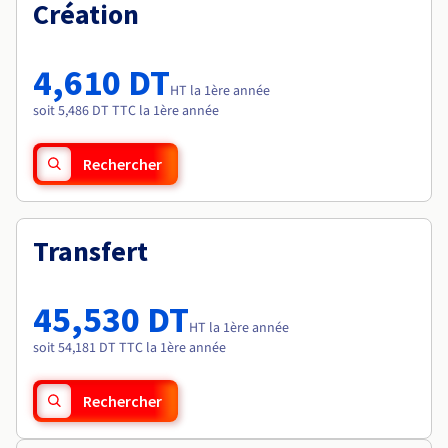
Documentation
Création
Tarifs
Roadmap & Changelog
Disponibilités par régions
Roadmap & Changelog
Documentation
4,610 DT
Roadmap & Changelog
HT la 1ère année
soit 5,486 DT TTC la 1ère année
Rechercher
Transfert
45,530 DT
HT la 1ère année
soit 54,181 DT TTC la 1ère année
Rechercher