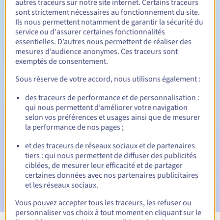
autres traceurs sur notre site internet. Certains traceurs
sont strictement nécessaires au fonctionnement du site.
Entre 1 et 10 ans
Durée de renouvellement
Ils nous permettent notamment de garantir la sécurité du
service ou d'assurer certaines fonctionnalités
essentielles. D’autres nous permettent de réaliser des
mesures d’audience anonymes. Ces traceurs sont
30 jours
Période de rédemption
exemptés de consentement.
Sous réserve de votre accord, nous utilisons également :
des traceurs de performance et de personnalisation :
Notifications automatiques :
qui nous permettent d’améliorer votre navigation
E-mails d'avertissement :
60, 30, 15, 7 et 3 jours avant la
selon vos préférences et usages ainsi que de mesurer
date d'échéance
la performance de nos pages ;
E-mail le jour de l'expiration
pour notification de la
et des traceurs de réseaux sociaux et de partenaires
suspension du nom de domaine
tiers : qui nous permettent de diffuser des publicités
ciblées, de mesurer leur efficacité et de partager
E-mail après la période de grâce de rédemption
pour
certaines données avec nos partenaires publicitaires
notification de la suppression du nom de domaine
et les réseaux sociaux.
Vous pouvez accepter tous les traceurs, les refuser ou
personnaliser vos choix à tout moment en cliquant sur le