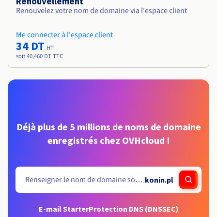
Renouvellement
Renouvelez votre nom de domaine via l'espace client
Me connecter à l'espace client
34 DT
HT
soit 40,460 DT TTC
Déjà plus de 5 millions de noms de domaine
enregistrés chez OVHcloud !
.
konin.pl
E-mail Starter
Protection DNS (DNSSEC)