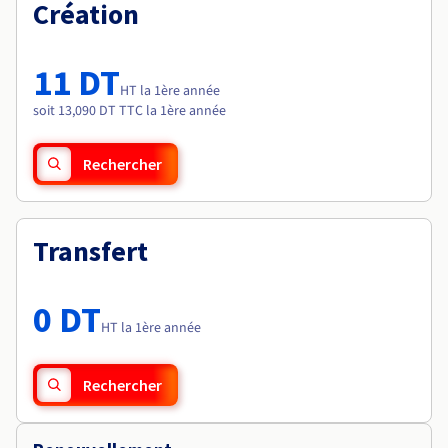
Documentation
Création
Tarifs
Roadmap & Changelog
Disponibilités par régions
Roadmap & Changelog
Documentation
11 DT
Roadmap & Changelog
HT la 1ère année
soit 13,090 DT TTC la 1ère année
Rechercher
Transfert
0 DT
HT la 1ère année
Rechercher