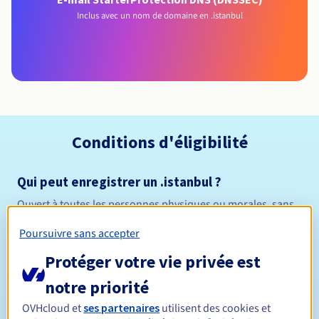
Inclus avec un nom de domaine en .istanbul
Conditions d'éligibilité
Qui peut enregistrer un .istanbul ?
Ouvert à toutes les personnes physiques ou morales, sans
restriction géographique.
Poursuivre sans accepter
Règles de gestion et notifications
Protéger votre vie privée est
notre priorité
Entre 1 et 10 ans
Durée de réservation
OVHcloud et
ses partenaires
utilisent des cookies et