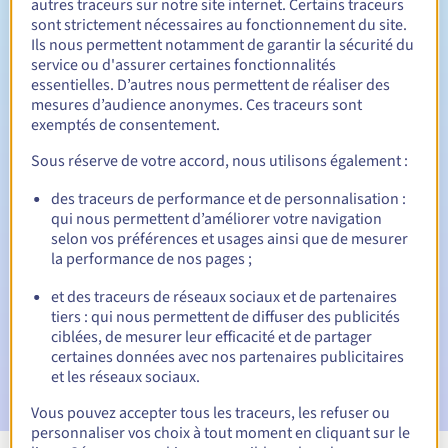
autres traceurs sur notre site internet. Certains traceurs
sont strictement nécessaires au fonctionnement du site.
Entre 1 et 9 ans
Durée de renouvellement
Ils nous permettent notamment de garantir la sécurité du
service ou d'assurer certaines fonctionnalités
essentielles. D’autres nous permettent de réaliser des
mesures d’audience anonymes. Ces traceurs sont
30 jours
Période de rédemption
exemptés de consentement.
Sous réserve de votre accord, nous utilisons également :
des traceurs de performance et de personnalisation :
Notifications automatiques :
qui nous permettent d’améliorer votre navigation
E-mails d'avertissement :
60, 30, 15, 7 et 3 jours avant la
selon vos préférences et usages ainsi que de mesurer
date d'échéance
la performance de nos pages ;
E-mail le jour de l'expiration
pour notification de la
et des traceurs de réseaux sociaux et de partenaires
suspension du nom de domaine
tiers : qui nous permettent de diffuser des publicités
ciblées, de mesurer leur efficacité et de partager
E-mail après la période de grâce de rédemption
pour
certaines données avec nos partenaires publicitaires
notification de la suppression du nom de domaine
et les réseaux sociaux.
Vous pouvez accepter tous les traceurs, les refuser ou
personnaliser vos choix à tout moment en cliquant sur le