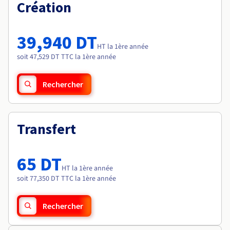
Documentation
Création
Tarifs
Roadmap & Changelog
Disponibilités par régions
Roadmap & Changelog
Documentation
39,940 DT
Roadmap & Changelog
HT la 1ère année
soit 47,529 DT TTC la 1ère année
Rechercher
Transfert
65 DT
HT la 1ère année
soit 77,350 DT TTC la 1ère année
Rechercher