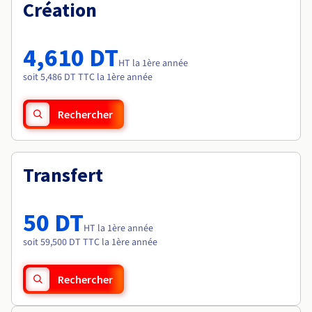
Documentation
Création
Tarifs
Roadmap & Changelog
Disponibilités par régions
Roadmap & Changelog
Documentation
4,610 DT
Roadmap & Changelog
HT la 1ère année
soit 5,486 DT TTC la 1ère année
Rechercher
Transfert
50 DT
HT la 1ère année
soit 59,500 DT TTC la 1ère année
Rechercher