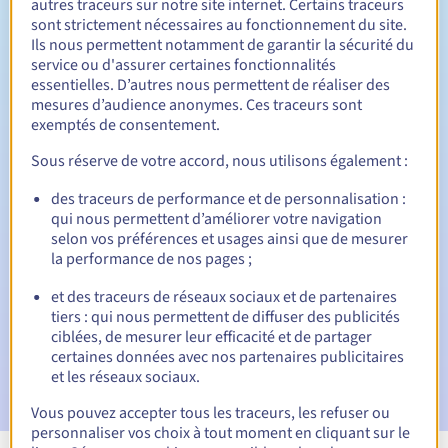
autres traceurs sur notre site internet. Certains traceurs
sont strictement nécessaires au fonctionnement du site.
Entre 1 et 10 ans
Durée de renouvellement
Ils nous permettent notamment de garantir la sécurité du
service ou d'assurer certaines fonctionnalités
essentielles. D’autres nous permettent de réaliser des
mesures d’audience anonymes. Ces traceurs sont
30 jours
Période de rédemption
exemptés de consentement.
Sous réserve de votre accord, nous utilisons également :
des traceurs de performance et de personnalisation :
Notifications automatiques :
qui nous permettent d’améliorer votre navigation
E-mails d'avertissement :
60, 30, 15, 7 et 3 jours avant la
selon vos préférences et usages ainsi que de mesurer
date d'échéance
la performance de nos pages ;
E-mail le jour de l'expiration
pour notification de la
et des traceurs de réseaux sociaux et de partenaires
suspension du nom de domaine
tiers : qui nous permettent de diffuser des publicités
ciblées, de mesurer leur efficacité et de partager
E-mail après la période de grâce de rédemption
pour
certaines données avec nos partenaires publicitaires
notification de la suppression du nom de domaine
et les réseaux sociaux.
Vous pouvez accepter tous les traceurs, les refuser ou
personnaliser vos choix à tout moment en cliquant sur le