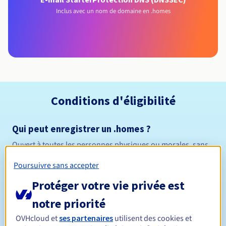
Inclus avec un nom de domaine en .homes
Conditions d'éligibilité
Qui peut enregistrer un .homes ?
Ouvert à toutes les personnes physiques ou morales, sans
restriction géographique.
Poursuivre sans accepter
Règles de gestion et notifications
Protéger votre vie privée est
notre priorité
Entre 1 et 10 ans
Durée de réservation
OVHcloud et
ses partenaires
utilisent des cookies et