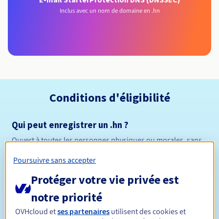
Inclus avec un nom de domaine en .hn
Conditions d'éligibilité
Qui peut enregistrer un .hn ?
Ouvert à toutes les personnes physiques ou morales, sans
restriction géographique.
Poursuivre sans accepter
Règles de gestion et notifications
Protéger votre vie privée est
notre priorité
Entre 1 et 5 ans
Durée de réservation
OVHcloud et
ses partenaires
utilisent des cookies et