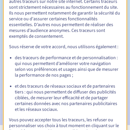
autres traceurs sur notre site internet. Certains traceurs
sont strictement nécessaires au fonctionnement du site.
Entre 1 et 5 ans
Durée de renouvellement
Ils nous permettent notamment de garantir la sécurité du
service ou d'assurer certaines fonctionnalités
essentielles. D’autres nous permettent de réaliser des
mesures d’audience anonymes. Ces traceurs sont
30 jours
Période de rédemption
exemptés de consentement.
Sous réserve de votre accord, nous utilisons également :
des traceurs de performance et de personnalisation :
Notifications automatiques :
qui nous permettent d’améliorer votre navigation
E-mails d'avertissement :
60, 30, 15, 7 et 3 jours avant la
selon vos préférences et usages ainsi que de mesurer
date d'échéance
la performance de nos pages ;
E-mail le jour de l'expiration
pour notification de la
et des traceurs de réseaux sociaux et de partenaires
suspension du nom de domaine
tiers : qui nous permettent de diffuser des publicités
ciblées, de mesurer leur efficacité et de partager
E-mail après la période de grâce de rédemption
pour
certaines données avec nos partenaires publicitaires
notification de la suppression du nom de domaine
et les réseaux sociaux.
Vous pouvez accepter tous les traceurs, les refuser ou
personnaliser vos choix à tout moment en cliquant sur le