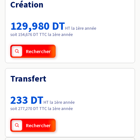
Documentation
Création
Tarifs
Roadmap & Changelog
Disponibilités par régions
Roadmap & Changelog
Documentation
129,980 DT
Roadmap & Changelog
HT la 1ère année
soit 154,676 DT TTC la 1ère année
Rechercher
Transfert
233 DT
HT la 1ère année
soit 277,270 DT TTC la 1ère année
Rechercher