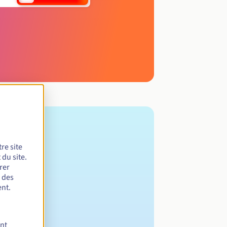
re site
du site.
rer
r des
nt.
ent