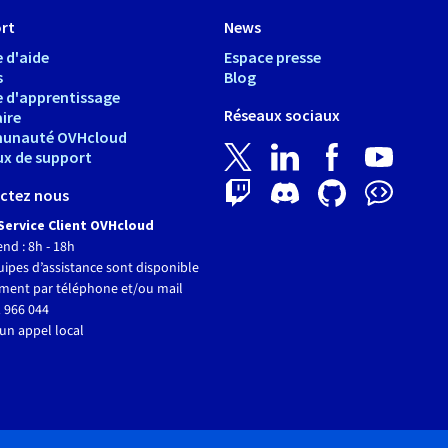
rt
News
 d'aide
Espace presse
s
Blog
e d'apprentissage
Réseaux sociaux
ire
unauté OVHcloud
ux de support
ctez nous
Service Client OVHcloud
end : 8h - 18h
ipes d’assistance sont disponible
ment par téléphone et/ou mail
 966 044
un appel local