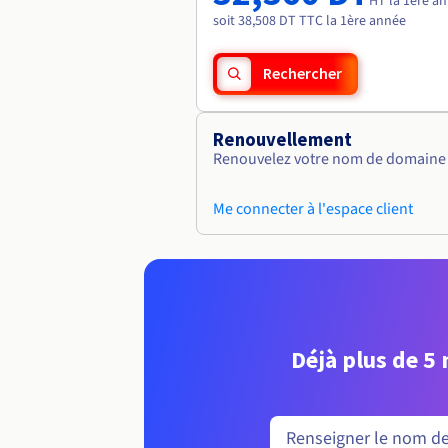
HT la 1ère a
soit 38,508 DT TTC la 1ère année
Rechercher
Renouvellement
Renouvelez votre nom de domaine v
Me connecter à l'espace client
Déjà plus de 5