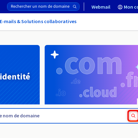
Webmail
Mon c
E-mails & Solutions collaboratives
 identité