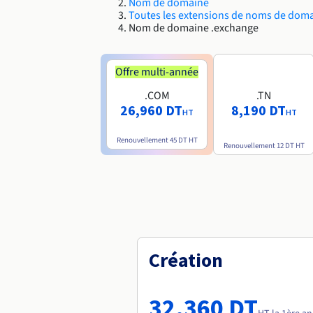
Nom de domaine
Toutes les extensions de noms de dom
Nom de domaine .exchange
Offre multi-année
.COM
.TN
26,960 DT
8,190 DT
HT
HT
Renouvellement
45 DT
HT
Renouvellement
12 DT
HT
Création
32,360 DT