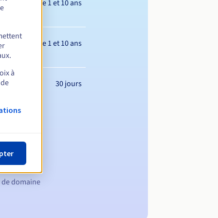
Entre 1 et 10 ans
de
mettent
Entre 1 et 10 ans
er
aux.
oix à
 de
30 jours
ations
pter
m de domaine