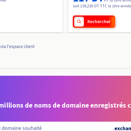
nnée
HT la 1ère ann
soit 139,230 DT TTC la 1ère anné
Rechercher
ia l'espace client
 millions de noms de domaine enregistrés 
.
excha