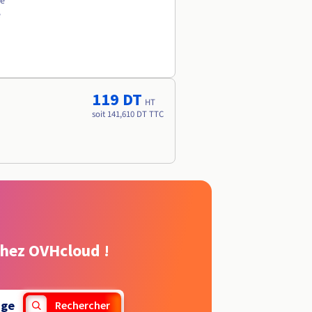
ée
e
119 DT
HT
soit 141,610 DT TTC
chez OVHcloud !
nge
Rechercher