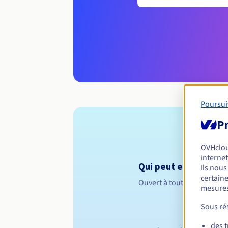
Poursui
Pr
OVHclo
internet
Qui peut enregistrer
Ils nou
certaine
Ouvert à toutes les perso
mesures
Sous rés
des 