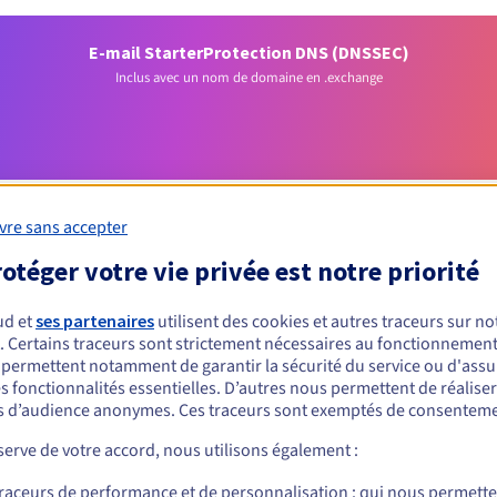
E-mail Starter
Protection DNS (DNSSEC)
Inclus avec un nom de domaine en .exchange
vre sans accepter
otéger votre vie privée est notre priorité
Conditions d'éligibilité
ud et
ses partenaires
utilisent des cookies et autres traceurs sur not
. Certains traceurs sont strictement nécessaires au fonctionnement 
 un .exchange ?
s permettent notamment de garantir la sécurité du service ou d'assu
s fonctionnalités essentielles. D’autres nous permettent de réalise
nnes physiques ou morales, sans restriction géographique.
 d’audience anonymes. Ces traceurs sont exemptés de consenteme
Règles de gestion et notifications
erve de votre accord, nous utilisons également :
traceurs de performance et de personnalisation : qui nous permett