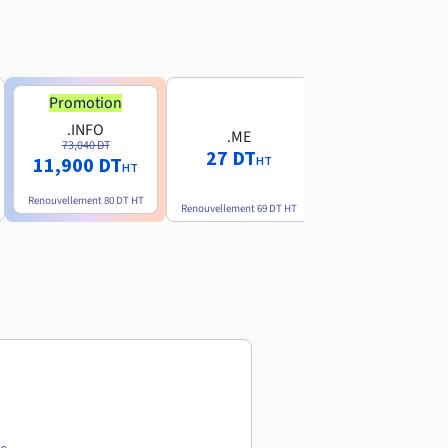
Promotion
Promotion
.INFO
.PRO
.ME
73,040 DT
80,720 DT
27 DT
11,900 DT
10,190 DT
HT
HT
HT
Renouvellement
80 DT
HT
Renouvellement
89 DT
H
Renouvellement
69 DT
HT