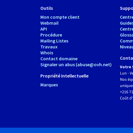
Outils
Suppo
Mon compte client
Centre
Webmail
Guide
API
Centr
Procédure
Glossa
Mailing Listes
Comm
Travaux
Nivea
Whois
Conta
Contact domaine
Signaler un abus (abuse@ovh.net)
Votre 
Lun - V
Propriété Intellectuelle
Nos équ
Marques
unique
+216 71
Coût d'