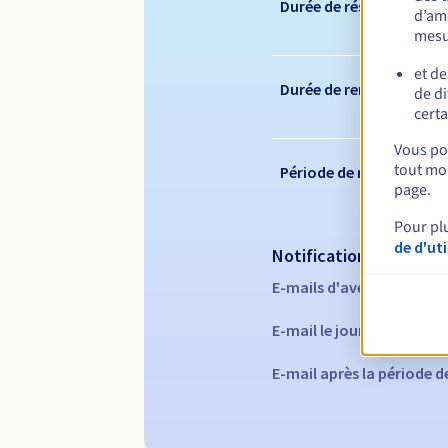
Durée de réservation
d’amé
mesu
et de
Durée de renouvelleme
de di
certa
Vous pou
tout mom
Période de rédemption
page.
Pour pl
de d'ut
Notifications automati
E-mails d'avertissement 
E-mail le jour de l'expira
E-mail après la période 