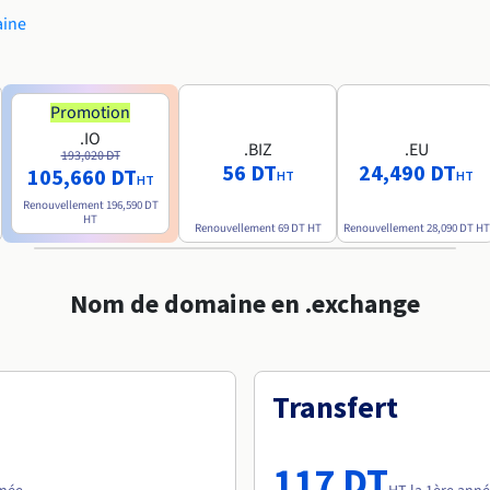
aine
Promotion
.IO
.BIZ
.EU
193,020 DT
56 DT
24,490 DT
105,660 DT
HT
HT
HT
Renouvellement
196,590 DT
HT
Renouvellement
69 DT
HT
Renouvellement
28,090 DT
HT
Nom de domaine en .exchange
Transfert
117 DT