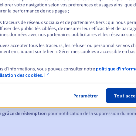
liorer votre navigation selon vos préférences et usages ainsi que 
rer la performance de nos pages ;
s traceurs de réseaux sociaux et de partenaires tiers : qui nous per
nt
ffuser des publicités ciblées, de mesurer leur efficacité et de partag
ines données avec nos partenaires publicitaires et les réseaux soci
vez accepter tous les traceurs, les refuser ou personnaliser vos ch
ent en cliquant sur le lien « Gérer mes cookies » accessible en bas
us d’informations, vous pouvez consulter notre
politique d'inform
ilisation des cookies.
ques :
:
60, 30, 15, 7 et 3 jours avant la date d'échéance
Paramétrer
Tout acce
tion
pour notification de la suspension du nom de domaine
de grâce de rédemption
pour notification de la suppression du no