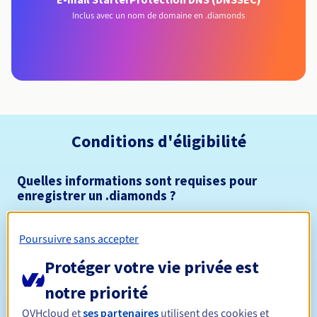
Inclus avec un nom de domaine en .diamonds
Conditions d'éligibilité
Quelles informations sont requises pour
enregistrer un .diamonds ?
Ouvert à toutes les personnes physiques ou morales, sans
restriction géographique.
Poursuivre sans accepter
Règles de gestion et notifications
Protéger votre vie privée est
notre priorité
Entre 1 et 10 ans
Durée de réservation
OVHcloud et
ses partenaires
utilisent des cookies et