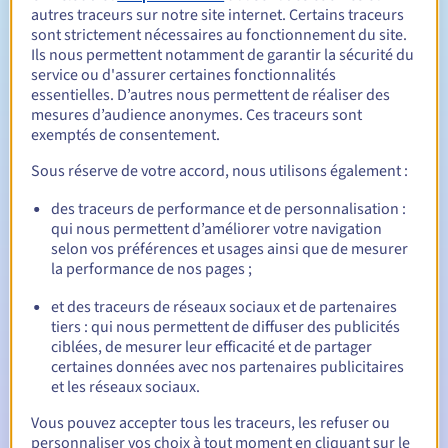
autres traceurs sur notre site internet. Certains traceurs
sont strictement nécessaires au fonctionnement du site.
Ils nous permettent notamment de garantir la sécurité du
Entre 1 et 10 ans
Durée de renouvellement
service ou d'assurer certaines fonctionnalités
essentielles. D’autres nous permettent de réaliser des
mesures d’audience anonymes. Ces traceurs sont
exemptés de consentement.
30 jours
Période de rédemption
Sous réserve de votre accord, nous utilisons également :
des traceurs de performance et de personnalisation :
Notifications automatiques :
qui nous permettent d’améliorer votre navigation
selon vos préférences et usages ainsi que de mesurer
E-mails d'avertissement :
60, 30, 15, 7 et 3 jours avant la
la performance de nos pages ;
date d'échéance
et des traceurs de réseaux sociaux et de partenaires
E-mail le jour de l'expiration
pour notification de la
tiers : qui nous permettent de diffuser des publicités
suspension du nom de domaine
ciblées, de mesurer leur efficacité et de partager
certaines données avec nos partenaires publicitaires
E-mail après la période de grâce de rédemption
pour
et les réseaux sociaux.
notification de la suppression du nom de domaine
Vous pouvez accepter tous les traceurs, les refuser ou
personnaliser vos choix à tout moment en cliquant sur le