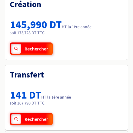
Documentation
Création
Tarifs
Roadmap & Changelog
Disponibilités par régions
Roadmap & Changelog
Documentation
145,990 DT
Roadmap & Changelog
HT la 1ère année
soit 173,728 DT TTC
Rechercher
Transfert
141 DT
HT la 1ère année
soit 167,790 DT TTC
Rechercher