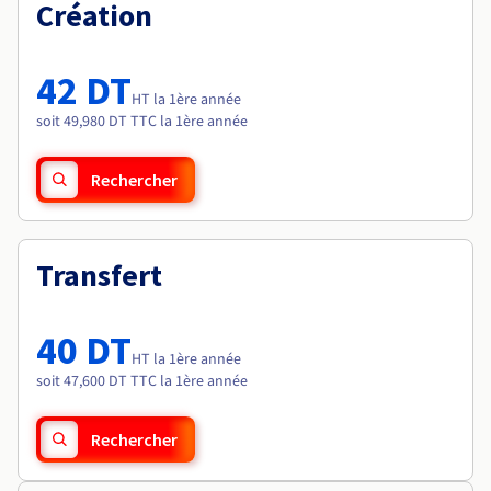
Documentation
Création
Tarifs
Roadmap & Changelog
Disponibilités par régions
Roadmap & Changelog
Documentation
42 DT
Roadmap & Changelog
HT la 1ère année
soit 49,980 DT TTC la 1ère année
Rechercher
Transfert
40 DT
HT la 1ère année
soit 47,600 DT TTC la 1ère année
Rechercher