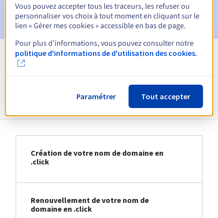
E-mail après la période de grâce de rédemption
pour
Vous pouvez accepter tous les traceurs, les refuser ou
notification de la suppression du nom de domaine
personnaliser vos choix à tout moment en cliquant sur le
lien « Gérer mes cookies » accessible en bas de page.
Pour plus d’informations, vous pouvez consulter notre
politique d'informations de d'utilisation des cookies.
Voir toutes les extensions
Informations sur le .click
Paramétrer
Tout accepter
Création de votre nom de domaine en
.click
Renouvellement de votre nom de
domaine en .click