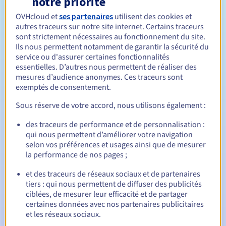
notre priorité
OVHcloud et
ses partenaires
utilisent des cookies et
Entre 1 et 10 ans
Durée de réservation
autres traceurs sur notre site internet. Certains traceurs
sont strictement nécessaires au fonctionnement du site.
Ils nous permettent notamment de garantir la sécurité du
service ou d'assurer certaines fonctionnalités
Entre 1 et 10 ans
essentielles. D’autres nous permettent de réaliser des
Durée de renouvellement
mesures d’audience anonymes. Ces traceurs sont
exemptés de consentement.
Sous réserve de votre accord, nous utilisons également :
30 jours
Période de rédemption
des traceurs de performance et de personnalisation :
qui nous permettent d’améliorer votre navigation
selon vos préférences et usages ainsi que de mesurer
Notifications automatiques :
la performance de nos pages ;
E-mails d'avertissement :
60, 30, 15, 7 et 3 jours avant la
et des traceurs de réseaux sociaux et de partenaires
date d'échéance
tiers : qui nous permettent de diffuser des publicités
ciblées, de mesurer leur efficacité et de partager
E-mail le jour de l'expiration
pour notification de la
certaines données avec nos partenaires publicitaires
suspension du nom de domaine
et les réseaux sociaux.