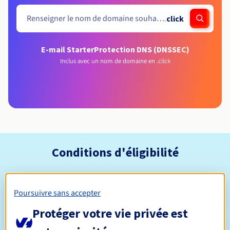
.
click
E-mail Starter
Protection DNS (DNSSEC)
Inclus avec un nom de domaine en .click
Conditions d'éligibilité
Qui peut enregistrer un .click ?
Poursuivre sans accepter
Ouvert à toutes les personnes physiques ou morales, sans
restriction géographique.
Protéger votre vie privée est
Règles de gestion et notifications