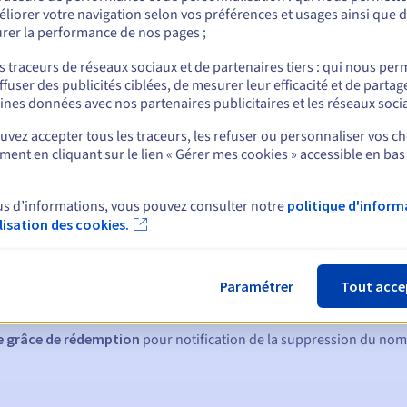
liorer votre navigation selon vos préférences et usages ainsi que 
rer la performance de nos pages ;
s traceurs de réseaux sociaux et de partenaires tiers : qui nous per
nt
ffuser des publicités ciblées, de mesurer leur efficacité et de partag
ines données avec nos partenaires publicitaires et les réseaux soci
vez accepter tous les traceurs, les refuser ou personnaliser vos ch
ent en cliquant sur le lien « Gérer mes cookies » accessible en bas
us d’informations, vous pouvez consulter notre
politique d'inform
ilisation des cookies.
ques :
:
60, 30, 15, 7 et 3 jours avant la date d'échéance
Paramétrer
Tout acce
tion
pour notification de la suspension du nom de domaine
de grâce de rédemption
pour notification de la suppression du no