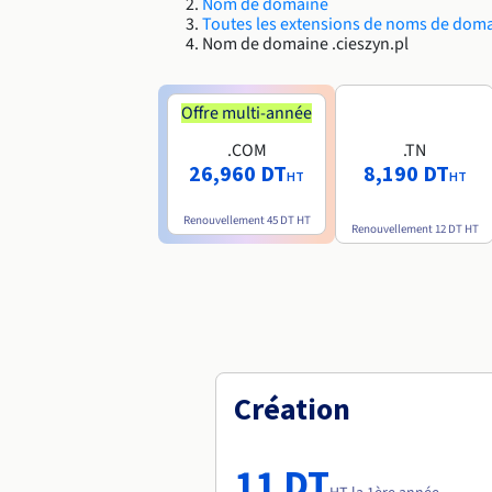
Nom de domaine
Toutes les extensions de noms de dom
Nom de domaine .cieszyn.pl
Offre multi-année
.COM
.TN
26,960 DT
8,190 DT
HT
HT
Renouvellement
45 DT
HT
Renouvellement
12 DT
HT
Création
11 DT