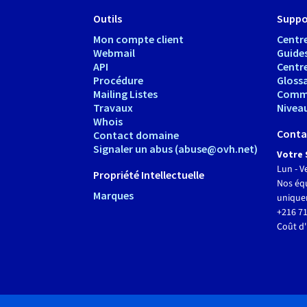
Outils
Suppo
Mon compte client
Centre
Webmail
Guide
API
Centr
Procédure
Glossa
Mailing Listes
Comm
Travaux
Nivea
Whois
Conta
Contact domaine
Signaler un abus (abuse@ovh.net)
Votre 
Lun - V
Propriété Intellectuelle
Nos équ
Marques
unique
+216 71
Coût d'