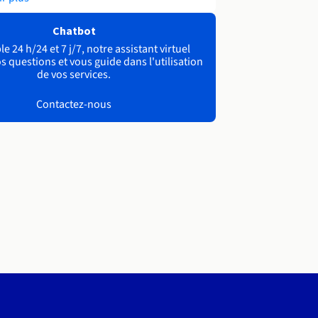
Chatbot
e 24 h/24 et 7 j/7, notre assistant virtuel
s questions et vous guide dans l'utilisation
de vos services.
Contactez-nous