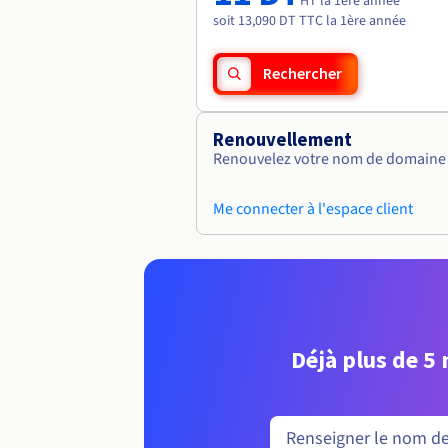
HT la 1ère année
soit 13,090 DT TTC la 1ère année
Rechercher
Renouvellement
Renouvelez votre nom de domaine v
Me connecter à l'espace client
Déjà plus de 5