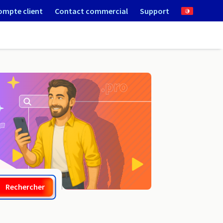
ompte client
Contact commercial
Support
.city
Rechercher