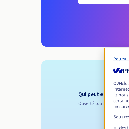
Poursui
Pr
OVHclo
internet
Qui peut enregistrer 
Ils nou
certaine
Ouvert à toutes les perso
mesures
Sous rés
des 