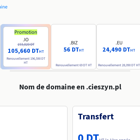
aine
Promotion
.IO
.BIZ
.EU
193,020 DT
56 DT
24,490 DT
105,660 DT
HT
HT
HT
Renouvellement
196,590 DT
HT
Renouvellement
69 DT
HT
Renouvellement
28,090 DT
HT
Nom de domaine en .cieszyn.pl
Transfert
0 DT