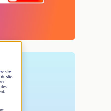
re site
du site.
rer
r des
nt.
ent