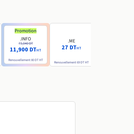
Promotion
Promotion
.INFO
.PRO
.ME
73,040 DT
80,720 DT
27 DT
11,900 DT
10,190 DT
HT
HT
HT
Renouvellement
80 DT
HT
Renouvellement
89 DT
H
Renouvellement
69 DT
HT