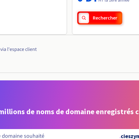
HT la 1ère année
Rechercher
ia l'espace client
 millions de noms de domaine enregistrés 
.
cieszyn