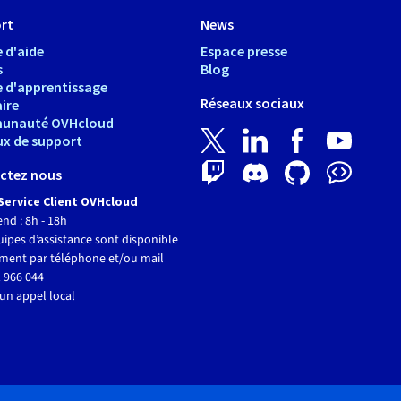
rt
News
 d'aide
Espace presse
s
Blog
e d'apprentissage
Réseaux sociaux
ire
unauté OVHcloud
ux de support
ctez nous
Service Client OVHcloud
end : 8h - 18h
ipes d’assistance sont disponible
ment par téléphone et/ou mail
 966 044
un appel local