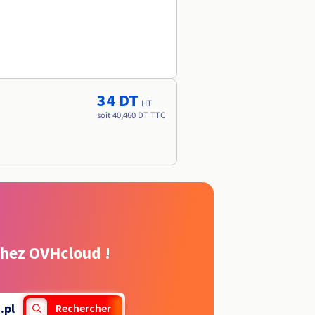
34 DT
HT
soit 40,460 DT TTC
chez OVHcloud !
.pl
Rechercher