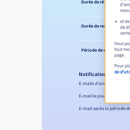
Durée de réservation
d’amé
mesu
et de
Durée de renouvelleme
de di
certa
Vous pou
tout mom
Période de rédemption
page.
Pour pl
de d'ut
Notifications automati
E-mails d'avertissement 
E-mail le jour de l'expira
E-mail après la période 