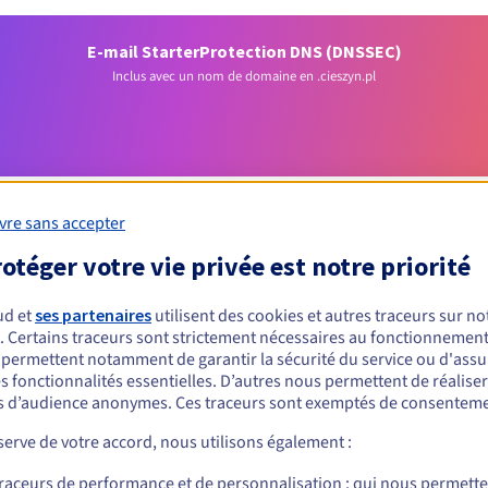
E-mail Starter
Protection DNS (DNSSEC)
Inclus avec un nom de domaine en .cieszyn.pl
vre sans accepter
otéger votre vie privée est notre priorité
Conditions d'éligibilité
ud et
ses partenaires
utilisent des cookies et autres traceurs sur not
. Certains traceurs sont strictement nécessaires au fonctionnement 
un .cieszyn.pl ?
s permettent notamment de garantir la sécurité du service ou d'assu
s fonctionnalités essentielles. D’autres nous permettent de réalise
nnes physiques ou morales, sans restriction géographique.
 d’audience anonymes. Ces traceurs sont exemptés de consenteme
Règles de gestion et notifications
erve de votre accord, nous utilisons également :
traceurs de performance et de personnalisation : qui nous permett