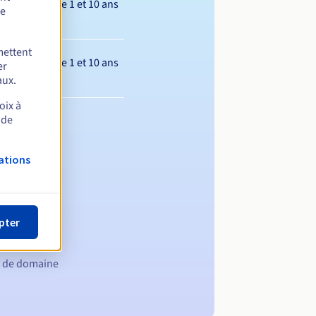
Entre 1 et 10 ans
de
mettent
Entre 1 et 10 ans
er
aux.
oix à
 de
ations
pter
m de domaine