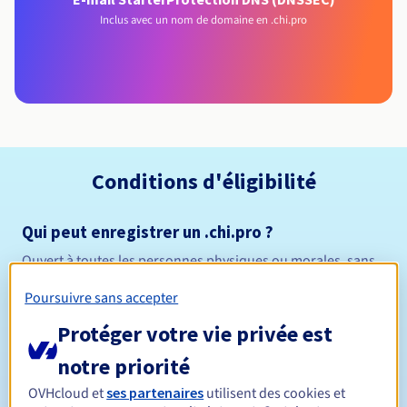
Inclus avec un nom de domaine en .chi.pro
Conditions d'éligibilité
Qui peut enregistrer un .chi.pro ?
Ouvert à toutes les personnes physiques ou morales, sans
restriction géographique.
Poursuivre sans accepter
Règles de gestion et notifications
Protéger votre vie privée est
notre priorité
Entre 1 et 10 ans
Durée de réservation
OVHcloud et
ses partenaires
utilisent des cookies et