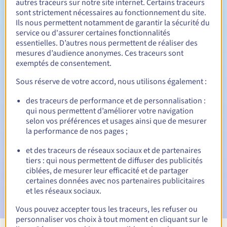
autres traceurs sur notre site internet. Certains traceurs
sont strictement nécessaires au fonctionnement du site.
Entre 1 et 9 ans
Durée de renouvellement
Ils nous permettent notamment de garantir la sécurité du
service ou d'assurer certaines fonctionnalités
essentielles. D’autres nous permettent de réaliser des
mesures d’audience anonymes. Ces traceurs sont
30 jours
Période de rédemption
exemptés de consentement.
Sous réserve de votre accord, nous utilisons également :
des traceurs de performance et de personnalisation :
Notifications automatiques :
qui nous permettent d’améliorer votre navigation
E-mails d'avertissement :
60, 30, 15, 7 et 3 jours avant la
selon vos préférences et usages ainsi que de mesurer
date d'échéance
la performance de nos pages ;
E-mail le jour de l'expiration
pour notification de la
et des traceurs de réseaux sociaux et de partenaires
suspension du nom de domaine
tiers : qui nous permettent de diffuser des publicités
ciblées, de mesurer leur efficacité et de partager
E-mail après la période de grâce de rédemption
pour
certaines données avec nos partenaires publicitaires
notification de la suppression du nom de domaine
et les réseaux sociaux.
Vous pouvez accepter tous les traceurs, les refuser ou
personnaliser vos choix à tout moment en cliquant sur le