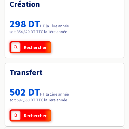
Documentation
Création
Tarifs
Roadmap & Changelog
Disponibilités par régions
Roadmap & Changelog
Documentation
298 DT
Roadmap & Changelog
HT la 1ère année
soit 354,620 DT TTC la 1ère année
Rechercher
Transfert
502 DT
HT la 1ère année
soit 597,380 DT TTC la 1ère année
Rechercher