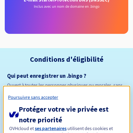
Inclus avec un nom de domaine en .bingo
Conditions d'éligibilité
Qui peut enregistrer un .bingo ?
Ouvert à toutes les personnes physiques ou morales, sans
restriction géographique.
Poursuivre sans accepter
Règles de gestion et notifications
Protéger votre vie privée est
notre priorité
Entre 1 et 10 ans
Durée de réservation
OVHcloud et
ses partenaires
utilisent des cookies et