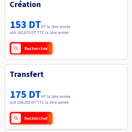
Documentation
Création
Tarifs
Roadmap & Changelog
Disponibilités par régions
Roadmap & Changelog
Documentation
153 DT
Roadmap & Changelog
HT la 1ère année
soit 182,070 DT TTC la 1ère année
Rechercher
Transfert
175 DT
HT la 1ère année
soit 208,250 DT TTC la 1ère année
Rechercher