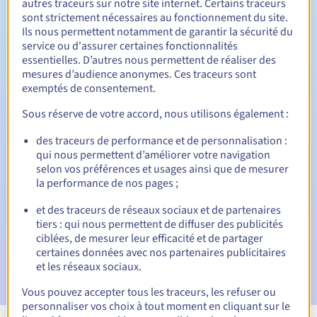
autres traceurs sur notre site internet. Certains traceurs
sont strictement nécessaires au fonctionnement du site.
Entre 1 et 10 ans
Durée de renouvellement
Ils nous permettent notamment de garantir la sécurité du
service ou d'assurer certaines fonctionnalités
essentielles. D’autres nous permettent de réaliser des
mesures d’audience anonymes. Ces traceurs sont
30 jours
Période de rédemption
exemptés de consentement.
Sous réserve de votre accord, nous utilisons également :
des traceurs de performance et de personnalisation :
Notifications automatiques :
qui nous permettent d’améliorer votre navigation
E-mails d'avertissement :
60, 30, 15, 7 et 3 jours avant la
selon vos préférences et usages ainsi que de mesurer
date d'échéance
la performance de nos pages ;
E-mail le jour de l'expiration
pour notification de la
et des traceurs de réseaux sociaux et de partenaires
suspension du nom de domaine
tiers : qui nous permettent de diffuser des publicités
ciblées, de mesurer leur efficacité et de partager
E-mail après la période de grâce de rédemption
pour
certaines données avec nos partenaires publicitaires
notification de la suppression du nom de domaine
et les réseaux sociaux.
Vous pouvez accepter tous les traceurs, les refuser ou
personnaliser vos choix à tout moment en cliquant sur le