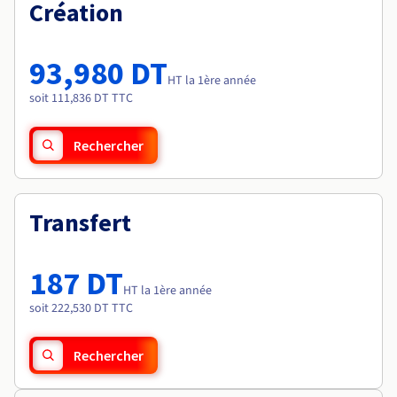
Documentation
Création
Tarifs
Roadmap & Changelog
Disponibilités par régions
Roadmap & Changelog
Documentation
93,980 DT
Roadmap & Changelog
HT la 1ère année
soit 111,836 DT TTC
Rechercher
Transfert
187 DT
HT la 1ère année
soit 222,530 DT TTC
Rechercher