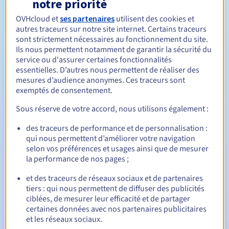
notre priorité
Règles de gestion et notifications
OVHcloud et
ses partenaires
utilisent des cookies et
autres traceurs sur notre site internet. Certains traceurs
Entre 1 et 10 ans
Durée de réservation
sont strictement nécessaires au fonctionnement du site.
Ils nous permettent notamment de garantir la sécurité du
service ou d'assurer certaines fonctionnalités
essentielles. D’autres nous permettent de réaliser des
Entre 1 et 10 ans
Durée de renouvellement
mesures d’audience anonymes. Ces traceurs sont
exemptés de consentement.
Sous réserve de votre accord, nous utilisons également :
30 jours
Période de rédemption
des traceurs de performance et de personnalisation :
qui nous permettent d’améliorer votre navigation
selon vos préférences et usages ainsi que de mesurer
Notifications automatiques :
la performance de nos pages ;
E-mails d'avertissement :
60, 30, 15, 7 et 3 jours avant la
et des traceurs de réseaux sociaux et de partenaires
date d'échéance
tiers : qui nous permettent de diffuser des publicités
ciblées, de mesurer leur efficacité et de partager
E-mail le jour de l'expiration
pour notification de la
certaines données avec nos partenaires publicitaires
suspension du nom de domaine
et les réseaux sociaux.