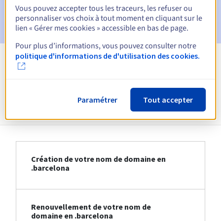
E-mail après la période de grâce de rédemption
pour
Vous pouvez accepter tous les traceurs, les refuser ou
notification de la suppression du nom de domaine
personnaliser vos choix à tout moment en cliquant sur le
lien « Gérer mes cookies » accessible en bas de page.
Pour plus d’informations, vous pouvez consulter notre
politique d'informations de d'utilisation des cookies.
Voir toutes les extensions
Informations sur le .barcelona
Paramétrer
Tout accepter
Création de votre nom de domaine en
.barcelona
Renouvellement de votre nom de
domaine en .barcelona