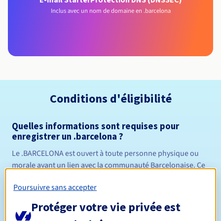
Inclus avec un nom de domaine en .barcelona
Conditions d'éligibilité
Quelles informations sont requises pour
enregistrer un .barcelona ?
Le .BARCELONA est ouvert à toute personne physique ou
morale ayant un lien avec la communauté Barcelonaise. Ce
lien peut être de nature linguistique, culturelle, touristique,
Poursuivre sans accepter
commerciale ou de toute autre nature dans la mesure où il
est favorable et non préjudiciable à la communauté
Protéger votre vie privée est
Barcelonaise.