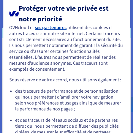
Découvrir Cloud Databases
Protéger votre vie privée est
notre priorité
Analytics
OVHcloud et
ses partenaires
utilisent des cookies et
Capitalisez sur vos données et déployez votre data stack
autres traceurs sur notre site internet. Certains traceurs
et vos applications avec une infrastructure managée et
sont strictement nécessaires au fonctionnement du site.
open source.
Ils nous permettent notamment de garantir la sécurité du
Vous semblez être localisé en États-
service ou d'assurer certaines fonctionnalités
essentielles. D’autres nous permettent de réaliser des
Unis.
Découvrir Cloud Analytics
mesures d’audience anonymes. Ces traceurs sont
exemptés de consentement.
Pour commander, rendez-vous sur le site de votre pays (États-
Unis) et créez un compte.
Data Platform
Sous réserve de votre accord, nous utilisons également :
Réalisez et déployez vos projets Data & Analytics en un
Allez sur le site États-Unis
des traceurs de performance et de personnalisation :
temps record avec une solution complète, unifiée,
qui nous permettent d’améliorer votre navigation
us.ovhcloud.com/
Anglais
USD - $
collaborative et accessible à tous.
selon vos préférences et usages ainsi que de mesurer
la performance de nos pages ;
ou
Découvrir Data Platform
et des traceurs de réseaux sociaux et de partenaires
tiers : qui nous permettent de diffuser des publicités
Rester sur le site actuel
ciblées, de mesurer leur efficacité et de partager