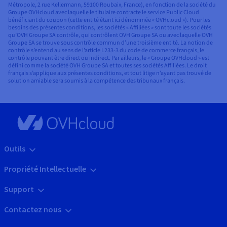
Métropole, 2 rue Kellermann, 59100 Roubaix, France), en fonction de la société du
Groupe OVHcloud avec laquelle le titulaire contracte le service Public Cloud
bénéficiant du coupon (cette entité étant ici dénommée « OVHcloud »). Pour les
besoins des présentes conditions, les sociétés « Affiliées » sont toute les sociétés
qu’OVH Groupe SA contrôle, qui contrôlent OVH Groupe SA ou avec laquelle OVH
Groupe SA se trouve sous contrôle commun d’une troisième entité. La notion de
contrôle s’entend au sens de l’article L233-3 du code de commerce français, le
contrôle pouvant être direct ou indirect. Par ailleurs, le « Groupe OVHcloud » est
défini comme la société OVH Groupe SA et toutes ses sociétés Affiliées. Le droit
français s’applique aux présentes conditions, et tout litige n’ayant pas trouvé de
solution amiable sera soumis à la compétence des tribunaux français.
Outils
Propriété Intellectuelle
Support
Contactez nous