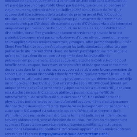
nouveau ou non, peut demander à bénéficier de cette offre dans la mesure où il
n’a pas déjà créé un projet Public Cloud par le passé, que celui-ci soit encore en
vigueur ou non), activable dès le 1er Juillet 2022 à 00h00 (heure de Paris). Le
coupon doit être activé lors de la création du premier projet Public Cloud du
titulaire. Le coupon est valable uniquement pour les achats de prestation de
service fournis par OVHcloud, directement auprès d’OVHcloud via le site internet et
uniquement pour les services Public Cloud, sur toutes les régions Public Cloud
disponibles, hors offres gratuites (notamment services en phase de beta test
gratuits). Ce coupon n’est pas cumulable avec d’autres offres promotionnelles en
cours applicables aux services concernés, y compris l’offre promotionnelle « Public
Cloud Free Trial ». Le coupon s’applique sur les tarifs standards publics (tels que
publié sur le site internet d’OVHcloud) ne faisant pas l’objet d’une remise quelle
qu’elle soit. La valeur du coupon est exprimée dans la devise affichée
publiquement pour le marché/pays auquel est rattaché le contrat Public Cloud
bénéficiant du coupon, hors taxes, et ne peut être utilisée que pour consommer
des services dans la même devise. Le coupon est valable pour la consommation de
services usuellement disponibles dans le marché auquel est rattaché le NIC utilisé.
Le coupon est attribué à une personne physique ou morale déterminée ayant déjà
un compte client chez OVHcloud, et est rattaché à son NIC OVHcloud (identifiant
unique ; dans le cas où la personne physique ou morale a plusieurs NIC, le coupon
est rattaché à un seul NIC, sans possibilité de pouvoir changer le NIC de
rattachement, ni de bénéficier de plusieurs coupons). Une même personne
physique ou morale ne peut utiliser qu’un seul coupon, même si cette personne
dispose de plusieurs NIC différents. Dans le cas où le coupon est utilisé par un NIC
autre que le NIC auquel est rattaché le coupon, OVHcloud se réserve le droit
d’annuler ou de résilier de plein droit, sans formalité judiciaire ni indemnité, les
services obtenus ainsi, sans ré-émission du coupon. L’utilisation du coupon est
soumise à l’acceptation sans réserve des présentes conditions, ainsi que des
Conditions Générales et Conditions Particulières applicables aux services obtenus,
accessibles à l’adresse
https://www.ovhcloud.com/fr/terms-and-