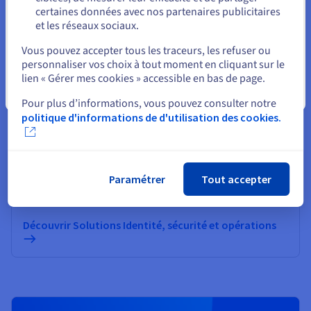
Informatique quantique
certaines données avec nos partenaires publicitaires
et les réseaux sociaux.
Explorez l’informatique quantique grâce à une
Sélectionner un autre site web
plateforme unifiée : simulez, testez et exécutez vos
Vous pouvez accepter tous les traceurs, les refuser ou
algorithmes sur des émulateurs et QPU en toute
personnaliser vos choix à tout moment en cliquant sur le
simplicité.
lien « Gérer mes cookies » accessible en bas de page.
Fermer
Pour plus d’informations, vous pouvez consulter notre
Découvrir Quantum as a Service
politique d'informations de d'utilisation des cookies.
Identité, sécurité et opérations
Sécurisez, gérez et monitorez vos services cloud chez
Paramétrer
Tout accepter
OVHcloud
Découvrir Solutions Identité, sécurité et opérations