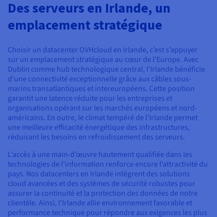
Documentation
Des serveurs en Irlande, un
Tarifs
Roadmap & Changelog
emplacement stratégique
Disponibilités par régions
Roadmap & Changelog
Documentation
Roadmap & Changelog
Choisir un datacenter OVHcloud en Irlande, c’est s’appuyer
sur un emplacement stratégique au cœur de l’Europe. Avec
Dublin comme hub technologique central, l’Irlande bénéficie
d’une connectivité exceptionnelle grâce aux câbles sous-
marins transatlantiques et intereuropéens. Cette position
garantit une latence réduite pour les entreprises et
organisations opérant sur les marchés européens et nord-
américains. En outre, le climat tempéré de l’Irlande permet
une meilleure efficacité énergétique des infrastructures,
réduisant les besoins en refroidissement des serveurs.
L’accès à une main-d’œuvre hautement qualifiée dans les
technologies de l’information renforce encore l’attractivité du
pays. Nos datacenters en Irlande intègrent des solutions
cloud avancées et des systèmes de sécurité robustes pour
assurer la continuité et la protection des données de notre
clientèle. Ainsi, l’Irlande allie environnement favorable et
performance technique pour répondre aux exigences les plus