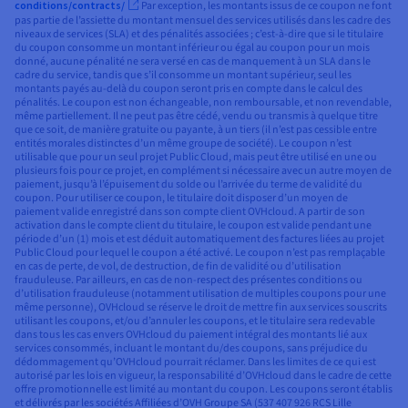
conditions/contracts/
Par exception, les montants issus de ce coupon ne font
pas partie de l’assiette du montant mensuel des services utilisés dans les cadre des
niveaux de services (SLA) et des pénalités associées ; c’est-à-dire que si le titulaire
du coupon consomme un montant inférieur ou égal au coupon pour un mois
donné, aucune pénalité ne sera versé en cas de manquement à un SLA dans le
cadre du service, tandis que s’il consomme un montant supérieur, seul les
montants payés au-delà du coupon seront pris en compte dans le calcul des
pénalités. Le coupon est non échangeable, non remboursable, et non revendable,
même partiellement. Il ne peut pas être cédé, vendu ou transmis à quelque titre
que ce soit, de manière gratuite ou payante, à un tiers (il n’est pas cessible entre
entités morales distinctes d’un même groupe de société). Le coupon n’est
utilisable que pour un seul projet Public Cloud, mais peut être utilisé en une ou
plusieurs fois pour ce projet, en complément si nécessaire avec un autre moyen de
paiement, jusqu’à l’épuisement du solde ou l’arrivée du terme de validité du
coupon. Pour utiliser ce coupon, le titulaire doit disposer d’un moyen de
paiement valide enregistré dans son compte client OVHcloud. A partir de son
activation dans le compte client du titulaire, le coupon est valide pendant une
période d’un (1) mois et est déduit automatiquement des factures liées au projet
Public Cloud pour lequel le coupon a été activé. Le coupon n’est pas remplaçable
en cas de perte, de vol, de destruction, de fin de validité ou d’utilisation
frauduleuse. Par ailleurs, en cas de non-respect des présentes conditions ou
d’utilisation frauduleuse (notamment utilisation de multiples coupons pour une
même personne), OVHcloud se réserve le droit de mettre fin aux services souscrits
utilisant les coupons, et/ou d’annuler les coupons, et le titulaire sera redevable
dans tous les cas envers OVHcloud du paiement intégral des montants lié aux
services consommés, incluant le montant du/des coupons, sans préjudice du
dédommagement qu’OVHcloud pourrait réclamer. Dans les limites de ce qui est
autorisé par les lois en vigueur, la responsabilité d’OVHcloud dans le cadre de cette
offre promotionnelle est limité au montant du coupon. Les coupons seront établis
et délivrés par les sociétés Affiliées d’OVH Groupe SA (537 407 926 RCS Lille