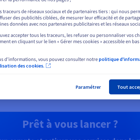
Découvrir Cloud Databases
ou
s traceurs de réseaux sociaux et de partenaires tiers : qui nous per
ffuser des publicités ciblées, de mesurer leur efficacité et de partag
Rester sur le site actuel
formatique quantique
Identité, sécurité et
ines données avec nos partenaires publicitaires et les réseaux soci
opérations
lorez l’informatique
vez accepter tous les traceurs, les refuser ou personnaliser vos ch
antique grâce à une
Sécurisez, gérez et monitorez
ent en cliquant sur le lien « Gérer mes cookies » accessible en bas
Sélectionner un autre site web
teforme unifiée : simulez,
services cloud chez OVHcloud
tez et exécutez vos
gorithmes sur des émulateurs
us d’informations, vous pouvez consulter notre
politique d'inform
QPU en toute simplicité.
ilisation des cookies.
Fer
couvrir Quantum as a
Découvrir Solutions Identité
rvice
sécurité et opérations
Paramétrer
Tout acce
Prêt à vous lancer ?