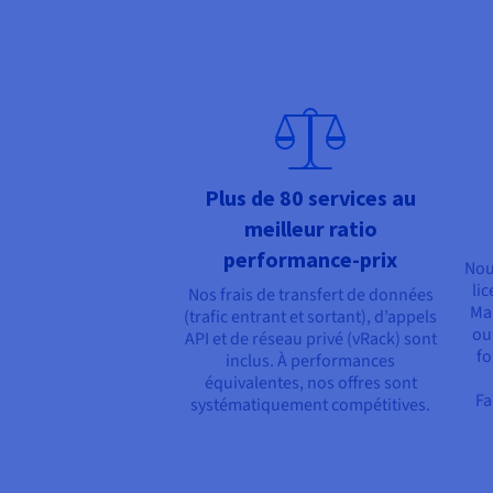
Plus de 80 services au
meilleur ratio
performance-prix
Nou
li
Nos frais de transfert de données
Man
(trafic entrant et sortant), d’appels
ou
API et de réseau privé (vRack) sont
fo
inclus. À performances
équivalentes, nos offres sont
Fa
systématiquement compétitives.