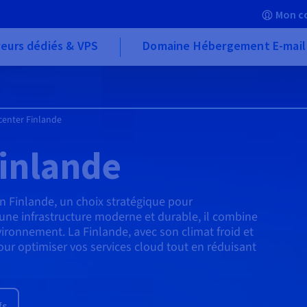
Mon c
eurs dédiés & VPS
Domaine Hébergement E-mail
center Finlande
inlande
 Finlande, un choix stratégique pour
une infrastructure moderne et durable, il combine
vironnement. La Finlande, avec son climat froid et
our optimiser vos services cloud tout en réduisant
fs