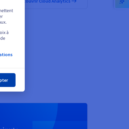
Découvrir Cloud Analytics
mettent
er
aux.
oix à
 vos
 de
ations
mer
,
pter