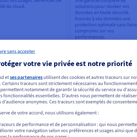
tous vos usages. Bénéficiez de
Une gamme complète de
ilité du cloud.
solutions pour stocker vos
données en toute sécurité.
Assurez à vos données une
protection optimale sans faire
compromis sur vos
performances.
vre sans accepter
Découvrir Storage
otéger votre vie privée est notre priorité
 & Machine learning
Bases de données
ud et
ses partenaires
utilisent des cookies et autres traceurs sur not
puissance de l’intelligence
Choisissez parmi une vaste
. Certains traceurs sont strictement nécessaires au fonctionnement 
ous semblez être localisé en États-Unis.
ificielle à la portée de tous :
sélection de moteurs, avec un
s permettent notamment de garantir la sécurité du service ou d'assu
éficiez d’outils capables de
gestion experte de votre
s fonctionnalités essentielles. D’autres nous permettent de réalise
r commander, rendez-vous sur le site de votre pays (États-Unis) et créez un
oudre les défis des
infrastructure de données.
 d’audience anonymes. Ces traceurs sont exemptés de consenteme
mpte.
reprises.
erve de votre accord, nous utilisons également :
Allez sur le site États-Unis
traceurs de performance et de personnalisation : qui nous permett
us.ovhcloud.com/
Anglais
USD - $
liorer votre navigation selon vos préférences et usages ainsi que 
couvrir IA & Machine learning
rer la performance de nos pages ;