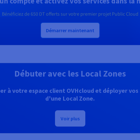
un compte et activez vos services dans la
Bénéficiez de
650 DT
offerts sur votre premier projet Public Cloud
Démarrer maintenant
Débuter avec les Local Zones
r à votre espace client OVHcloud et déployer vos s
d'une Local Zone.
Voir plus