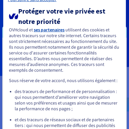
Protéger votre vie privée est
Demandez qu’un conseiller OVHcloud vous rappelle
gratuitement
notre priorité
OVHcloud et
ses partenaires
utilisent des cookies et
autres traceurs sur notre site internet. Certains traceurs
Nous contacter
sont strictement nécessaires au fonctionnement du site.
Ils nous permettent notamment de garantir la sécurité du
Vous semblez être localisé en États-
service ou d'assurer certaines fonctionnalités
Unis.
essentielles. D’autres nous permettent de réaliser des
mesures d’audience anonymes. Ces traceurs sont
Pour commander, rendez-vous sur le site de votre pays (États-
exemptés de consentement.
Unis) et créez un compte.
Sous réserve de votre accord, nous utilisons également :
Allez sur le site États-Unis
des traceurs de performance et de personnalisation :
us.ovhcloud.com/
compliance
Anglais
USD -
qui nous permettent d’améliorer votre navigation
$
selon vos préférences et usages ainsi que de mesurer
la performance de nos pages ;
ou
et des traceurs de réseaux sociaux et de partenaires
tiers : qui nous permettent de diffuser des publicités