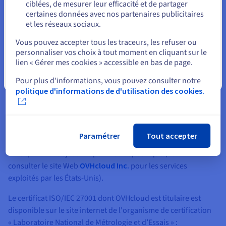
Rester sur le site actuel
ciblées, de mesurer leur efficacité et de partager
certaines données avec nos partenaires publicitaires
et les réseaux sociaux.
Sélectionner un autre site web
Vous pouvez accepter tous les traceurs, les refuser ou
personnaliser vos choix à tout moment en cliquant sur le
lien « Gérer mes cookies » accessible en bas de page.
Fermer
Pour plus d’informations, vous pouvez consulter notre
politique d'informations de d'utilisation des cookies.
Périmètres et certificats
Les certifications ISO/IEC 27001, ISO/IEC 27017 et les rapports
ISO/IEC 27018 sont disponibles pour les services OVHcloud
Paramétrer
Tout accepter
hébergés dans l’ensemble de nos datacenters, sauf aux États-
Unis qui font l’objet d’un périmètre spécifique (veuillez
consulter le site Web
OVHcloud Inc.
pour les services
exploités par les États-Unis).
Le certificat ISO/IEC 27001 dont OVHcloud est titulaire est
disponible sur le site internet de l'organisme de certification
« Laboratoire National de Métrologie et d’Essais » :