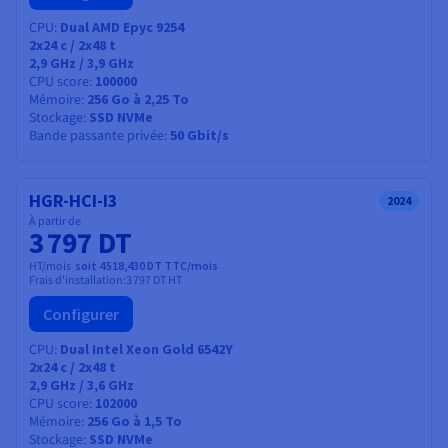
CPU
Dual AMD Epyc 9254
2x24
c /
2x48
t
2,9 GHz / 3,9 GHz
CPU score
100000
Mémoire
256 Go à 2,25 To
Stockage
SSD NVMe
Bande passante privée
50 Gbit/s
HGR-HCI-I3
2024
À partir de
3 797 DT
HT/mois
soit 4 518,430 DT TTC/mois
Frais d'installation:
3 797 DT
HT
Configurer
CPU
Dual Intel Xeon Gold 6542Y
2x24
c /
2x48
t
2,9 GHz / 3,6 GHz
CPU score
102000
Mémoire
256 Go à 1,5 To
Stockage
SSD NVMe