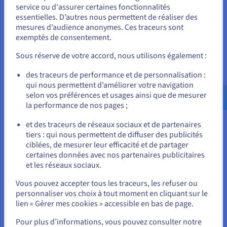
Vous semblez être localisé en États-
CPU score
59600
service ou d'assurer certaines fonctionnalités
Unis.
Mémoire
384 Go à 768 Go
essentielles. D’autres nous permettent de réaliser des
Stockage
SSD SAS
mesures d’audience anonymes. Ces traceurs sont
Bande passante privée
50 Gbit/s
Pour commander, rendez-vous sur le site de votre pays (États-
exemptés de consentement.
Unis) et créez un compte.
Sous réserve de votre accord, nous utilisons également :
HGR-HCI-I1
2024
Allez sur le site États-Unis
des traceurs de performance et de personnalisation :
À partir de
us.ovhcloud.com/
bare-metal
Anglais
USD -
3 221 DT
qui nous permettent d’améliorer votre navigation
$
selon vos préférences et usages ainsi que de mesurer
HT/mois
soit 3 832,990 DT TTC/mois
la performance de nos pages ;
Frais d'installation:
3 221 DT
HT
ou
Configurer
et des traceurs de réseaux sociaux et de partenaires
tiers : qui nous permettent de diffuser des publicités
Rester sur le site actuel
CPU
Dual Intel Xeon Gold 5515+
ciblées, de mesurer leur efficacité et de partager
2x8
c /
2x16
t
certaines données avec nos partenaires publicitaires
3,2 GHz / 3,6 GHz
et les réseaux sociaux.
CPU score
47800
Sélectionner un autre site web
Mémoire
256 Go à 1,5 To
Vous pouvez accepter tous les traceurs, les refuser ou
Stockage
SSD NVMe
personnaliser vos choix à tout moment en cliquant sur le
Bande passante privée
50 Gbit/s
lien « Gérer mes cookies » accessible en bas de page.
Fermer
Pour plus d’informations, vous pouvez consulter notre