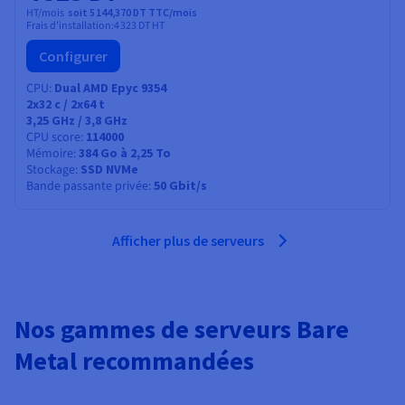
HT/mois
soit 5 144,370 DT TTC/mois
Frais d'installation:
4 323 DT
HT
Configurer
CPU
Dual AMD Epyc 9354
2x32
c /
2x64
t
3,25 GHz / 3,8 GHz
CPU score
114000
Mémoire
384 Go à 2,25 To
Stockage
SSD NVMe
Bande passante privée
50 Gbit/s
Afficher plus de serveurs
Nos gammes de serveurs Bare
Metal recommandées