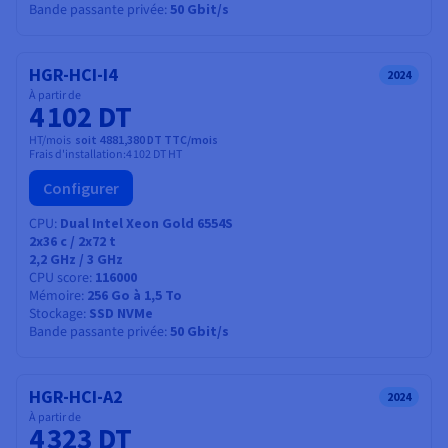
Bande passante privée
50 Gbit/s
HGR-HCI-I4
2024
À partir de
4 102 DT
HT/mois
soit 4 881,380 DT TTC/mois
Frais d'installation:
4 102 DT
HT
Configurer
CPU
Dual Intel Xeon Gold 6554S
2x36
c /
2x72
t
2,2 GHz / 3 GHz
CPU score
116000
Mémoire
256 Go à 1,5 To
Stockage
SSD NVMe
Bande passante privée
50 Gbit/s
HGR-HCI-A2
2024
À partir de
4 323 DT