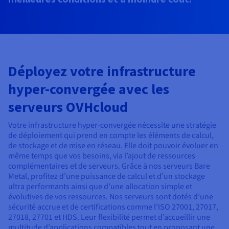
Documentation
Tarifs
Roadmap & Changelog
Disponibilités par régions
Roadmap & Changelog
Documentation
Roadmap & Changelog
Déployez votre infrastructure
hyper-convergée avec les
serveurs OVHcloud
Votre infrastructure hyper-convergée nécessite une stratégie
de déploiement qui prend en compte les éléments de calcul,
de stockage et de mise en réseau. Elle doit pouvoir évoluer en
même temps que vos besoins, via l’ajout de ressources
complémentaires et de serveurs. Grâce à nos serveurs Bare
Metal, profitez d’une puissance de calcul et d’un stockage
ultra performants ainsi que d’une allocation simple et
évolutives de vos ressources. Nos serveurs sont dotés d’une
sécurité accrue et de certifications comme l’ISO 27001, 27017,
27018, 27701 et HDS. Leur flexibilité permet d’accueillir une
multitude d’applications compatibles tout en proposant une