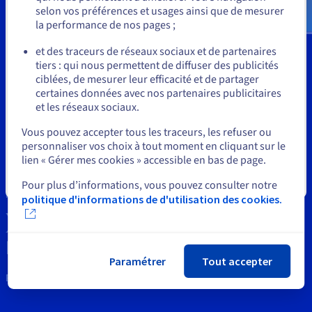
Documentation
$
selon vos préférences et usages ainsi que de mesurer
Tarifs
Roadmap & Changelog
la performance de nos pages ;
Disponibilités par régions
Roadmap & Changelog
ou
Documentation
et des traceurs de réseaux sociaux et de partenaires
Outils
Roadmap & Changelog
tiers : qui nous permettent de diffuser des publicités
Rester sur le site actuel
ciblées, de mesurer leur efficacité et de partager
Propriété Intellectuelle
certaines données avec nos partenaires publicitaires
et les réseaux sociaux.
Support
Sélectionner un autre site web
Vous pouvez accepter tous les traceurs, les refuser ou
Contactez nous
personnaliser vos choix à tout moment en cliquant sur le
lien « Gérer mes cookies » accessible en bas de page.
News
Fermer
Pour plus d’informations, vous pouvez consulter notre
Réseaux sociaux
politique d'informations de d'utilisation des cookies.
Paramétrer
Tout accepter
Restons connectés