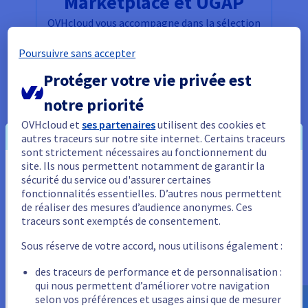
Marketplace et UGAP
OVHcloud vous accompagne dans la sélection
de vos solutions logiciel hébergées dans la
Poursuivre sans accepter
cloud, disponibles sur la Marketplace OVHCloud
ou bien via le marché UGAP-SCC multi-éditeurs.
Protéger votre vie privée est
Contactez-nous via notre Marketplace pour en
notre priorité
savoir plus ou passer commande de manière
simplifiée.
OVHcloud et
ses partenaires
utilisent des cookies et
autres traceurs sur notre site internet. Certains traceurs
OVHcloud Marketplace
sont strictement nécessaires au fonctionnement du
site. Ils nous permettent notamment de garantir la
Vous semblez être localisé en États-
sécurité du service ou d'assurer certaines
fonctionnalités essentielles. D’autres nous permettent
Unis.
de réaliser des mesures d’audience anonymes. Ces
traceurs sont exemptés de consentement.
Pour commander, rendez-vous sur le site de votre pays (États-
Unis) et créez un compte.
L'écosystème d'OVHcloud
Sous réserve de votre accord, nous utilisons également :
accompagne la transformation
Allez sur le site États-Unis
des traceurs de performance et de personnalisation :
numérique des administrations
us.ovhcloud.com/
Anglais
USD - $
qui nous permettent d’améliorer votre navigation
selon vos préférences et usages ainsi que de mesurer