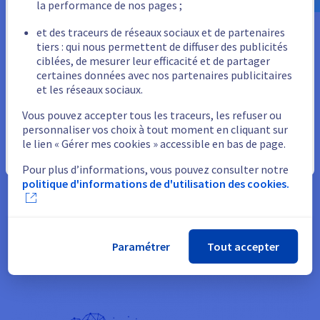
la performance de nos pages ;
ou
et des traceurs de réseaux sociaux et de partenaires
tiers : qui nous permettent de diffuser des publicités
Rester sur le site actuel
OVHcloud Marketplace
ciblées, de mesurer leur efficacité et de partager
certaines données avec nos partenaires publicitaires
OVHcloud Marketplace rassemble +250 solutions
et les réseaux sociaux.
Sélectionner un autre site web
numériques clés en main proposées par des acteurs tech
Vous pouvez accepter tous les traceurs, les refuser ou
français : des solutions souveraines, clés en main, et
personnaliser vos choix à tout moment en cliquant sur
hébergées dans nos datacenters en France et en Europe,
le lien « Gérer mes cookies » accessible en bas de page.
pour répondre aux besoins du secteur public, tout en
Fermer
Pour plus d’informations, vous pouvez consulter notre
garantissant la souveraineté des données.
politique d'informations de d'utilisation des cookies.
Aller sur le site OVHcloud Marketplace
Paramétrer
Tout accepter