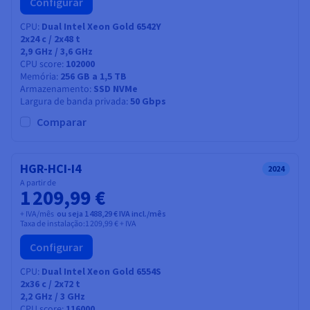
Configurar
CPU
Dual Intel Xeon Gold 6542Y
2x24
c /
2x48
t
2,9 GHz / 3,6 GHz
CPU score
102000
Memória
256 GB a 1,5 TB
Armazenamento
SSD NVMe
Largura de banda privada
50 Gbps
Comparar
HGR-HCI-I4
2024
A partir de
1 209,99 €
+ IVA/mês
ou seja 1 488,29 € IVA incl./mês
Taxa de instalação:
1 209,99 €
+ IVA
Configurar
CPU
Dual Intel Xeon Gold 6554S
2x36
c /
2x72
t
2,2 GHz / 3 GHz
CPU score
116000