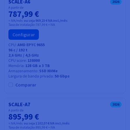
SCALE-A6
2026
A partir de
787,99 €
+ IVA/mês
ou seja 969,23 € IVA incl./mês
Taxa de instalação:
787,99 €
+ IVA
Configurar
CPU
AMD EPYC 9655
96
c /
192
t
2,6 GHz / 4,5 GHz
CPU score
138000
Memória
128 GB a 3 TB
Armazenamento
SSD NVMe
Largura de banda privada
50 Gbps
Comparar
SCALE-A7
2026
A partir de
895,99 €
+ IVA/mês
ou seja 1 102,07 € IVA incl./mês
Taxa de instalação:
895,99 €
+ IVA