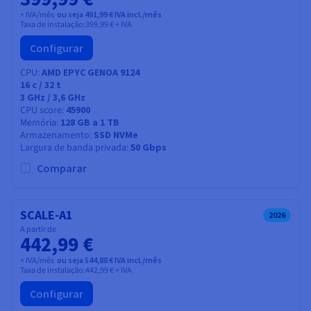
+ IVA/mês
ou seja 491,99 € IVA incl./mês
Taxa de instalação:
399,99 €
+ IVA
Configurar
CPU
AMD EPYC GENOA 9124
16
c /
32
t
3 GHz / 3,6 GHz
CPU score
45900
Memória
128 GB a 1 TB
Armazenamento
SSD NVMe
Largura de banda privada
50 Gbps
Comparar
SCALE-A1
2026
A partir de
442,99 €
+ IVA/mês
ou seja 544,88 € IVA incl./mês
Taxa de instalação:
442,99 €
+ IVA
Configurar