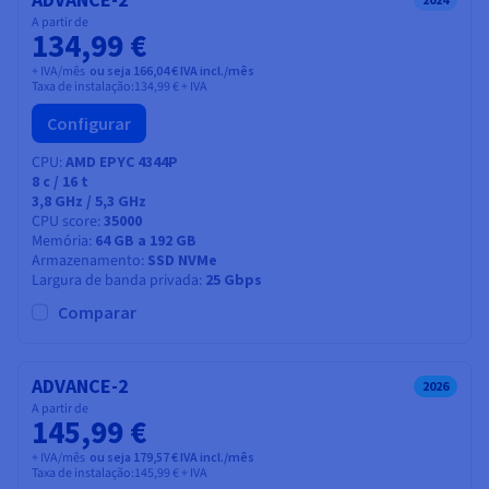
A partir de
134,99 €
+ IVA/mês
ou seja 166,04 € IVA incl./mês
Taxa de instalação:
134,99 €
+ IVA
Configurar
CPU
AMD EPYC 4344P
8
c /
16
t
3,8 GHz / 5,3 GHz
CPU score
35000
Memória
64 GB a 192 GB
Armazenamento
SSD NVMe
Largura de banda privada
25 Gbps
Comparar
ADVANCE-2
2026
A partir de
145,99 €
+ IVA/mês
ou seja 179,57 € IVA incl./mês
Taxa de instalação:
145,99 €
+ IVA