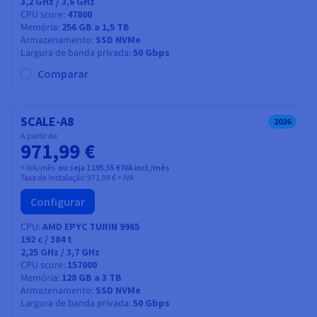
3,2 GHz / 3,6 GHz
CPU score
47800
Memória
256 GB a 1,5 TB
Armazenamento
SSD NVMe
Largura de banda privada
50 Gbps
Comparar
SCALE-A8
2026
A partir de
971,99 €
+ IVA/mês
ou seja 1 195,55 € IVA incl./mês
Taxa de instalação:
971,99 €
+ IVA
Configurar
CPU
AMD EPYC TURIN 9965
192
c /
384
t
2,25 GHz / 3,7 GHz
CPU score
157000
Memória
128 GB a 3 TB
Armazenamento
SSD NVMe
Largura de banda privada
50 Gbps