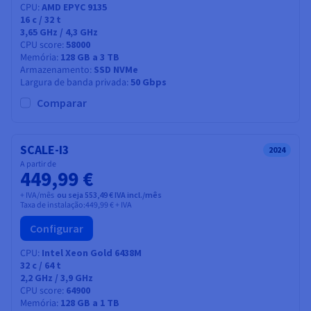
CPU
AMD EPYC 9135
16
c /
32
t
3,65 GHz / 4,3 GHz
CPU score
58000
Memória
128 GB a 3 TB
Armazenamento
SSD NVMe
Largura de banda privada
50 Gbps
Comparar
SCALE-I3
2024
A partir de
449,99 €
+ IVA/mês
ou seja 553,49 € IVA incl./mês
Taxa de instalação:
449,99 €
+ IVA
Configurar
CPU
Intel Xeon Gold 6438M
32
c /
64
t
2,2 GHz / 3,9 GHz
CPU score
64900
Memória
128 GB a 1 TB