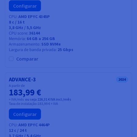
Configurar
CPU
AMD EPYC 4345P
8
c /
16
t
3,8 GHz / 5,5 GHz
CPU score
36144
Memória
64 GB a 256 GB
Armazenamento
SSD NVMe
Largura de banda privada
25 Gbps
Comparar
ADVANCE-3
2024
A partir de
183,99 €
+ IVA/mês
ou seja 226,31 € IVA incl./mês
Taxa de instalação:
183,99 €
+ IVA
Configurar
CPU
AMD EPYC 4464P
12
c /
24
t
3,7 GHz / 5,4 GHz