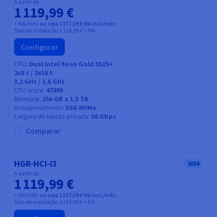
A partir de
1 119,99 €
+ IVA/mês
ou seja 1 377,59 € IVA incl./mês
Taxa de instalação:
1 119,99 €
+ IVA
Configurar
CPU
Dual Intel Xeon Gold 5515+
2x8
c /
2x16
t
3,2 GHz / 3,6 GHz
CPU score
47800
Memória
256 GB a 1,5 TB
Armazenamento
SSD NVMe
Largura de banda privada
50 Gbps
Comparar
HGR-HCI-I3
2024
A partir de
1 119,99 €
+ IVA/mês
ou seja 1 377,59 € IVA incl./mês
Taxa de instalação:
1 119,99 €
+ IVA