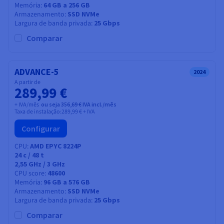
Memória
64 GB a 256 GB
Armazenamento
SSD NVMe
Largura de banda privada
25 Gbps
Comparar
ADVANCE-5
2024
A partir de
289,99 €
+ IVA/mês
ou seja 356,69 € IVA incl./mês
Taxa de instalação:
289,99 €
+ IVA
Configurar
CPU
AMD EPYC 8224P
24
c /
48
t
2,55 GHz / 3 GHz
CPU score
48600
Memória
96 GB a 576 GB
Armazenamento
SSD NVMe
Largura de banda privada
25 Gbps
Comparar