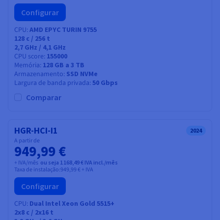
Configurar
CPU
AMD EPYC TURIN 9755
128
c /
256
t
2,7 GHz / 4,1 GHz
CPU score
155000
Memória
128 GB a 3 TB
Armazenamento
SSD NVMe
Largura de banda privada
50 Gbps
Comparar
HGR-HCI-I1
2024
A partir de
949,99 €
+ IVA/mês
ou seja 1 168,49 € IVA incl./mês
Taxa de instalação:
949,99 €
+ IVA
Configurar
CPU
Dual Intel Xeon Gold 5515+
2x8
c /
2x16
t