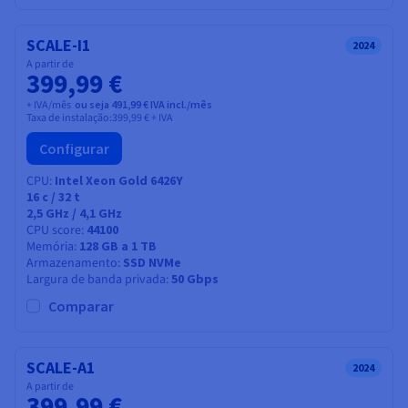
SCALE-I1
2024
A partir de
399,99 €
+ IVA/mês
ou seja 491,99 € IVA incl./mês
Taxa de instalação:
399,99 €
+ IVA
Configurar
CPU
Intel Xeon Gold 6426Y
16
c /
32
t
2,5 GHz / 4,1 GHz
CPU score
44100
Memória
128 GB a 1 TB
Armazenamento
SSD NVMe
Largura de banda privada
50 Gbps
Comparar
SCALE-A1
2024
A partir de
399,99 €