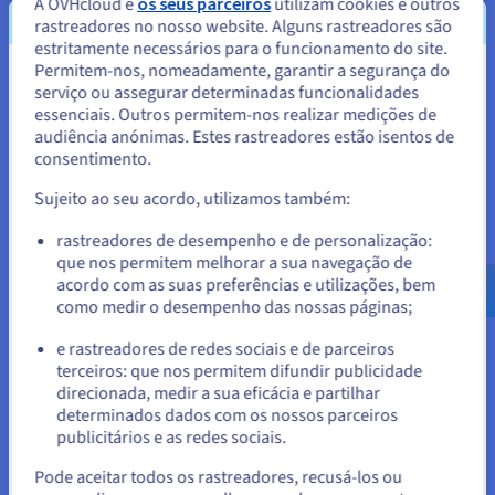
A OVHcloud e
os seus parceiros
utilizam cookies e outros
rastreadores no nosso website. Alguns rastreadores são
SCALE-A2
2026
estritamente necessários para o funcionamento do site.
A partir de
474,99 €
Permitem-nos, nomeadamente, garantir a segurança do
Parece que está localizado em
serviço ou assegurar determinadas funcionalidades
+ IVA/mês
ou seja 584,24 € IVA incl./mês
essenciais. Outros permitem-nos realizar medições de
Estados Unidos.
Taxa de instalação:
474,99 €
+ IVA
audiência anónimas. Estes rastreadores estão isentos de
Configurar
consentimento.
Para encomendar a partir de Estados Unidos, terá de consultar e
criar uma conta no website do país em questão.
CPU
AMD EPYC 9255
Sujeito ao seu acordo, utilizamos também:
24
c /
48
t
3,2 GHz / 4,3 GHz
Aceder ao website do Estados Unidos
rastreadores de desempenho e de personalização:
CPU score
75100
que nos permitem melhorar a sua navegação de
us.ovhcloud.com/
bare-metal
Inglês
USD - $
Memória
128 GB a 3 TB
acordo com as suas preferências e utilizações, bem
Armazenamento
SSD NVMe
como medir o desempenho das nossas páginas;
Largura de banda privada
50 Gbps
ou
Comparar
e rastreadores de redes sociais e de parceiros
terceiros: que nos permitem difundir publicidade
Ficar no website atual
direcionada, medir a sua eficácia e partilhar
determinados dados com os nossos parceiros
SCALE-A4
2024
publicitários e as redes sociais.
A partir de
Selecionar outro website
496,99 €
Pode aceitar todos os rastreadores, recusá-los ou
+ IVA/mês
ou seja 611,30 € IVA incl./mês