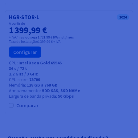
HGR-STOR-1
2024
A partir de
1 399,99 €
+ IVA/mês
ou seja 1 721,99 € IVA incl./mês
Taxa de instalação:
1 399,99 €
+ IVA
Configurar
CPU
Intel Xeon Gold 6554S
36
c /
72
t
2,2 GHz / 3 GHz
CPU score
75700
Memória
128 GB a 768 GB
Armazenamento
HDD SAS, SSD NVMe
Largura de banda privada
50 Gbps
Comparar