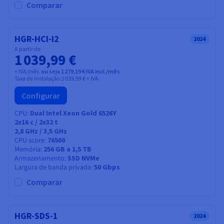
Comparar
HGR-HCI-I2
2024
A partir de
1 039,99 €
+ IVA/mês
ou seja 1 279,19 € IVA incl./mês
Taxa de instalação:
1 039,99 €
+ IVA
Configurar
CPU
Dual Intel Xeon Gold 6526Y
2x16
c /
2x32
t
2,8 GHz / 3,5 GHz
CPU score
76500
Memória
256 GB a 1,5 TB
Armazenamento
SSD NVMe
Largura de banda privada
50 Gbps
Comparar
HGR-SDS-1
2024