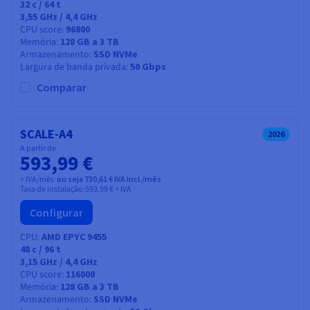
32
c /
64
t
3,55 GHz / 4,4 GHz
CPU score
96800
Memória
128 GB a 3 TB
Armazenamento
SSD NVMe
Largura de banda privada
50 Gbps
Comparar
SCALE-A4
2026
A partir de
593,99 €
+ IVA/mês
ou seja 730,61 € IVA incl./mês
Taxa de instalação:
593,99 €
+ IVA
Configurar
CPU
AMD EPYC 9455
48
c /
96
t
3,15 GHz / 4,4 GHz
CPU score
116000
Memória
128 GB a 3 TB
Armazenamento
SSD NVMe