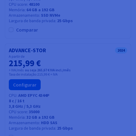
CPU score
48100
Memória
64 GB a 192 GB
Armazenamento
SSD NVMe
Largura de banda privada
25 Gbps
Comparar
ADVANCE-STOR
2024
A partir de
215,99 €
+ IVA/mês
ou seja 265,67 € IVA incl./mês
Taxa de instalação:
215,99 €
+ IVA
Configurar
CPU
AMD EPYC 4344P
8
c /
16
t
3,8 GHz / 5,3 GHz
CPU score
35000
Memória
32 GB a 192 GB
Armazenamento
HDD SAS
Largura de banda privada
25 Gbps