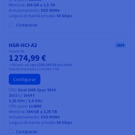
Memória
256 GB a 1,5 TB
Armazenamento
SSD NVMe
Largura de banda privada
50 Gbps
Comparar
HGR-HCI-A2
2024
A partir de
1 274,99 €
+ IVA/mês
ou seja 1 568,24 € IVA incl./mês
Taxa de instalação:
1 274,99 €
+ IVA
Configurar
CPU
Dual AMD Epyc 9354
2x32
c /
2x64
t
3,25 GHz / 3,8 GHz
CPU score
114000
Memória
384 GB a 2,25 TB
Armazenamento
SSD NVMe
Largura de banda privada
50 Gbps
Comparar