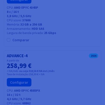
CPU
AMD EPYC 4345P
8
c /
16
t
3,8 GHz / 5,5 GHz
CPU score
37600
Memória
32 GB a 256 GB
Armazenamento
HDD SAS
Largura de banda privada
25 Gbps
Comparar
ADVANCE-4
2026
A partir de
258,99 €
+ IVA/mês
ou seja 318,56 € IVA incl./mês
Taxa de instalação:
258,99 €
+ IVA
Configurar
CPU
AMD EPYC 4585PX
16
c /
32
t
4,3 GHz / 5,7 GHz
CPU score
68862