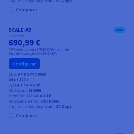
Largura de banda privada
50 Gbps
Comparar
SCALE-A5
2026
A partir de
690,99 €
+ IVA/mês
ou seja 849,92 € IVA incl./mês
Taxa de instalação:
690,99 €
+ IVA
Configurar
CPU
AMD EPYC 9555
64
c /
128
t
3,2 GHz / 4,4 GHz
CPU score
135000
Memória
128 GB a 3 TB
Armazenamento
SSD NVMe
Largura de banda privada
50 Gbps
Comparar