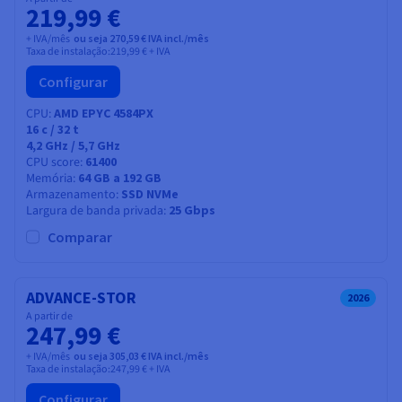
219,99 €
+ IVA/mês
ou seja 270,59 € IVA incl./mês
Taxa de instalação:
219,99 €
+ IVA
Configurar
CPU
AMD EPYC 4584PX
16
c /
32
t
4,2 GHz / 5,7 GHz
CPU score
61400
Memória
64 GB a 192 GB
Armazenamento
SSD NVMe
Largura de banda privada
25 Gbps
Comparar
ADVANCE-STOR
2026
A partir de
247,99 €
+ IVA/mês
ou seja 305,03 € IVA incl./mês
Taxa de instalação:
247,99 €
+ IVA
Configurar