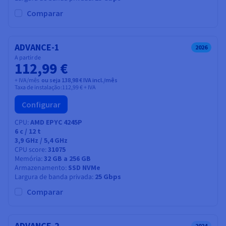
Documentação
Documentação
Documentação
Preços
Comparar
Roadmap & Changelog
Roadmap & Changelog
Roadmap & Changelog
Observabilidade
Disponibilidade por regiões
Documentação
Roadmap & Changelog
ADVANCE-1
2026
Roadmap & Changelog
A partir de
112,99 €
+ IVA/mês
ou seja 138,98 € IVA incl./mês
Taxa de instalação:
112,99 €
+ IVA
Configurar
CPU
AMD EPYC 4245P
6
c /
12
t
3,9 GHz / 5,4 GHz
CPU score
31075
Memória
32 GB a 256 GB
Armazenamento
SSD NVMe
Largura de banda privada
25 Gbps
Comparar
ADVANCE-2
2024