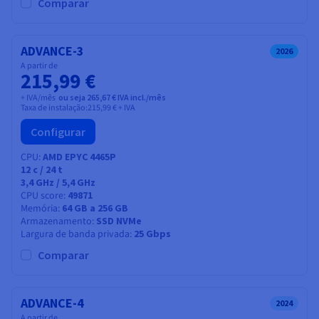
Comparar
ADVANCE-3
2026
A partir de
215,99 €
+ IVA/mês
ou seja 265,67 € IVA incl./mês
Taxa de instalação:
215,99 €
+ IVA
Configurar
CPU
AMD EPYC 4465P
12
c /
24
t
3,4 GHz / 5,4 GHz
CPU score
49871
Memória
64 GB a 256 GB
Armazenamento
SSD NVMe
Largura de banda privada
25 Gbps
Comparar
ADVANCE-4
2024
A partir de