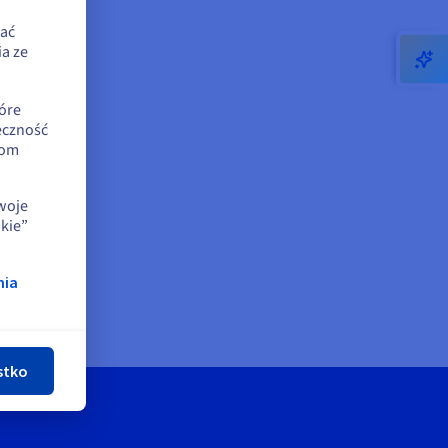
zać
a ze
óre
eczność
iom
swoje
kie”
nia
nij
stko