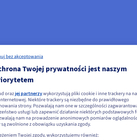
uj bez akceptowania
chrona Twojej prywatności jest naszym
riorytetem
ud oraz
jej partnerzy
wykorzystują pliki cookie i inne trackery na na
ydaje się, że znajdujesz się w Stany
 internetowej. Niektóre trackery są niezbędne do prawidłowego
nowania strony. Pozwalają nam one w szczególności zagwarantow
jednoczone
zeństwo usługi lub zapewnić działanie niektórych podstawowych f
zwalają nam na prowadzenie anonimowych pomiarów oglądalności
li chcesz złożyć zamówienie w Stany Zjednoczone, wyszukaj odpowiednią
y są zwolnione z obowiązku uzyskania zgody.
onę i załóż konto.
zeżeniem Twojej zgody, wykorzystujemy również: