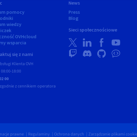
c
News
rum pomocy
Press
odniki
Blog
um wiedzy
Sieci społecznościowe
iczek
czność OVHcloud
my wsparcia
ktuj się z nami
bsługi Klienta OVH
 08:00-18:00
02 00
zgodnie z cennikiem operatora
macje prawne
Regulaminy
Ochrona danych
Zarządzanie plikami cooki