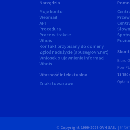
Narzędzia
Pomo
Moje konto
Cent
Webmail
Przew
API
Centr
Procedura
Słown
Prace w trakcie
Społe
Whois
Pozio
Kontakt przypisany do domeny
Skonta
Zgłoś nadużycie (abuse@ovh.net)
Wniosek o ujawnienie informacji
Biuro O
Whois
Pon-Pt:
Własność Intelektualna
71 750 
Opłata 
Znaki towarowe
Infor
© Copyright 1999-2026 OVH SAS.