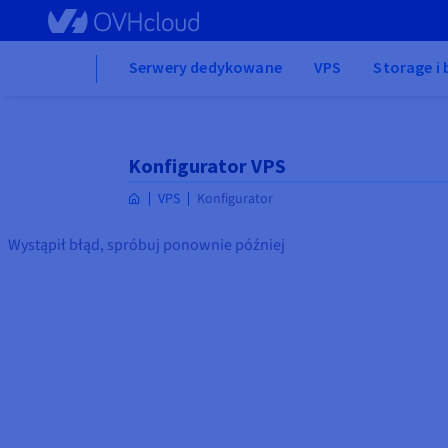
Skip to main content
Home
Serwery dedykowane
VPS
Storage i
Konfigurator VPS
VPS
Konfigurator
Wystąpił błąd, spróbuj ponownie później