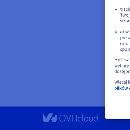
trac
Twoj
stron
oraz
pozw
oraz
społ
Możesz 
wybory 
dostępn
Więcej 
plików 