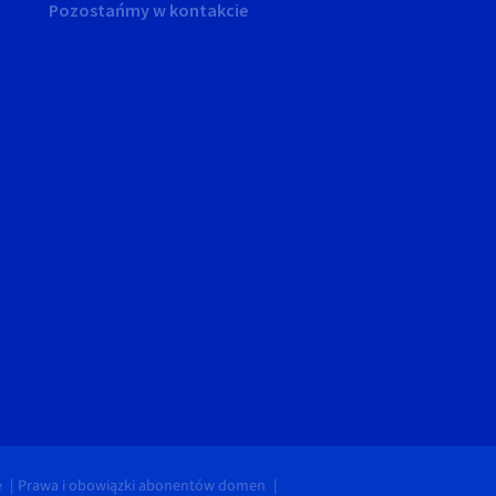
Pozostańmy w kontakcie
e
Prawa i obowiązki abonentów domen