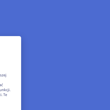
szej
ać
unkcji.
. Te