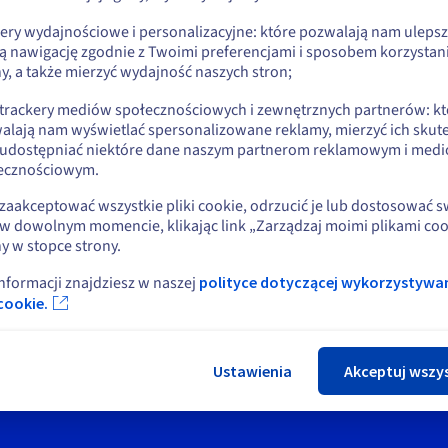
Go to Stany Zjednoczone website
kery wydajnościowe i personalizacyjne: które pozwalają nam uleps
us.ovhcloud.com/
vps
Angielski
USD - $
ą nawigację zgodnie z Twoimi preferencjami i sposobem korzystani
y, a także mierzyć wydajność naszych stron;
lub
 trackery mediów społecznościowych i zewnętrznych partnerów: kt
alają nam wyświetlać spersonalizowane reklamy, mierzyć ich skut
Pozostań na bieżącej stronie
 udostępniać niektóre dane naszym partnerom reklamowym i med
ecznościowym.
Wybierz inną stronę
zaakceptować wszystkie pliki cookie, odrzucić je lub dostosować 
w dowolnym momencie, klikając link „Zarządzaj moimi plikami coo
y w stopce strony.
informacji znajdziesz w naszej
polityce dotyczącej wykorzystywa
Zamk
cookie.
Ustawienia
Akceptuj wszy