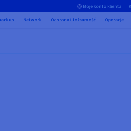
Moje konto klienta
K
 backup
Network
Ochrona i tożsamość
Operacje