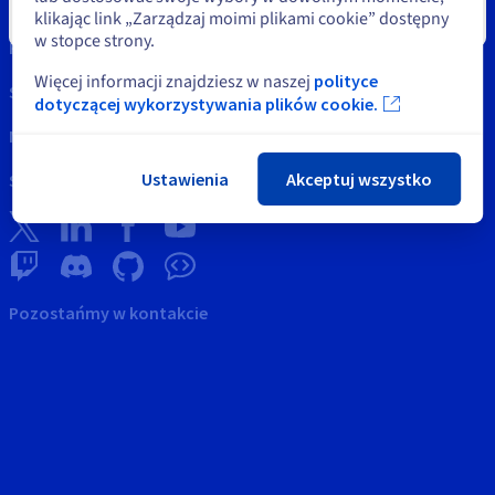
Własność Intelektualna
klikając link „Zarządzaj moimi plikami cookie” dostępny
Zamknij
w stopce strony.
Pomoc
Więcej informacji znajdziesz w naszej
polityce
Skontaktuj się z nami
dotyczącej wykorzystywania plików cookie.
News
Ustawienia
Akceptuj wszystko
Sieci społecznościowe
Pozostańmy w kontakcie