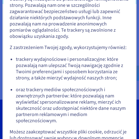
Dokumentacja
Dokumentacja
Dokumentacja
strony. Pozwalają nam one w szczególności
Cennik
Roadmap & Changelog
Roadmap & Changelog
Roadmap & Changelog
Monitorowanie
zagwarantować bezpieczeństwo usługi lub zapewnić
Dostępność według regionów
Wydaje się, że znajdujesz się w
działanie niektórych podstawowych funkcji. Inne
Dokumentacja
pozwalają nam na prowadzenie anonimowych
Stany Zjednoczone
Roadmap & Changelog
pomiarów oglądalności. Te trackery są zwolnione z
Roadmap & Changelog
obowiązku uzyskania zgody.
Jeśli chcesz złożyć zamówienie w Stany Zjednoczone, wyszukaj
odpowiednią stronę i załóż konto.
Z zastrzeżeniem Twojej zgody, wykorzystujemy również:
Go to Stany Zjednoczone website
trackery wydajnościowe i personalizacyjne: które
pozwalają nam ulepszać Twoją nawigację zgodnie z
us.ovhcloud.com/
vps
Angielski
USD - $
Twoimi preferencjami i sposobem korzystania ze
strony, a także mierzyć wydajność naszych stron;
lub
oraz trackery mediów społecznościowych i
zewnętrznych partnerów: które pozwalają nam
Pozostań na bieżącej stronie
wyświetlać spersonalizowane reklamy, mierzyć ich
skuteczność oraz udostępniać niektóre dane naszym
partnerom reklamowym i mediom
Wybierz inną stronę
społecznościowym.
Narzędzia
Możesz zaakceptować wszystkie pliki cookie, odrzucić je
lub dostosować swoje wybory w dowolnym momencie,