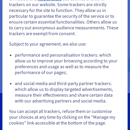
Documentatie
Documentatie
Documentatie
trackers on our website. Some trackers are strictly
Tarieven
Roadmap & Changelog
Roadmap & Changelog
Roadmap & Changelog
Monitoring
necessary for the site to function. They allow us in
Je lijkt je in Verenigde Staten te
Beschikbaarheid per regio
particular to guarantee the security of the service or to
Documentatie
bevinden.
ensure certain essential functionalities. Others allow us
Roadmap & Changelog
to carry out anonymous audience measurements. These
Roadmap & Changelog
Als je wilt bestellen vanuit [land], moet je de juiste website
trackers are exempt from consent.
doorbladeren en een account aanmaken.
Subject to your agreement, we also use:
Go to Verenigde Staten website
performance and personalisation trackers: which
us.ovhcloud.com/
vps
Engels
USD - $
allow us to improve your browsing according to your
preferences and usage as well as to measure the
performance of our pages;
or
and social media and third-party partner trackers:
Blijf op de huidige website
which allow us to display targeted advertisements,
measure their effectiveness and share certain data
with our advertising partners and social media.
Selecteer een andere website
You can accept all trackers, refuse them or customise
your choices at any time by clicking on the "Manage my
Tools
cookies" link accessible at the bottom of the page.