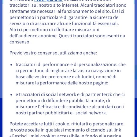
Documentazione
Documentazione
Documentazione
tracciatori sul nostro sito internet. Alcuni tracciatori sono
Tariffe
Roadmap & Changelog
Roadmap & Changelog
Roadmap & Changelog
Osservabilità
strettamente necessari al funzionamento del sito. Essi ci
Disponibilità per Region
Sembra che la tua localizzazione sia
permettono in particolare di garantire la sicurezza del
Documentazione
servizio o di assicurare alcune funzionalità essenziali.
Stati Uniti
Roadmap & Changelog
Altri ci permettono di effettuare misurazioni
Roadmap & Changelog
dell'audience anonime. Questi tracciatori sono esenti da
Per effettuare un ordine da Stati Uniti, è necessario accedere al
sito web del Paese e creare un account.
consenso.
Previo vostro consenso, utilizziamo anche:
Vai al sito Stati Uniti
us.ovhcloud.com/
vps
Inglese
USD - $
tracciatori di performance e di personalizzazione: che
ci permettono di migliorare la vostra navigazione in
base alle vostre preferenze e abitudini, nonché di
o
misurare la performance delle nostre pagine;
e tracciatori di social network e di partner terzi: che ci
Resta sul sito web attuale
permettono di diffondere pubblicità mirate, di
misurarne l'efficacia e di condividere alcuni dati con i
nostri partner pubblicitari e i social network.
Seleziona un altro sito web
Potete accettare tutti i cookie, rifiutarli o personalizzare
Strumenti
le vostre scelte in qualsiasi momento cliccando sul link
«Gestisci i miei cookie» accessibile in fondo alla pagina.