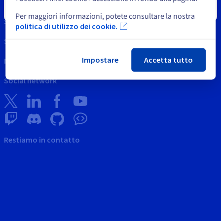
Proprietà Intellettuale
Chiudi
Per maggiori informazioni, potete consultare la nostra
Supporto
politica di utilizzo dei cookie.
Supporto OVH
Impostare
Accetta tutto
News
Social network
Restiamo in contatto