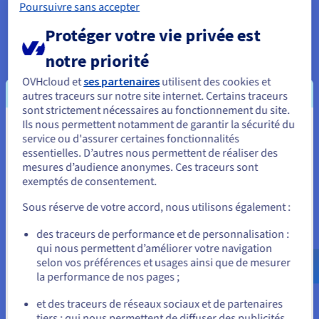
Poursuivre sans accepter
AI & machine learning
Protéger votre vie privée est
notre priorité
OVHcloud et
ses partenaires
utilisent des cookies et
autres traceurs sur notre site internet. Certains traceurs
sont strictement nécessaires au fonctionnement du site.
Ils nous permettent notamment de garantir la sécurité du
Vous semblez être localisé en États-
service ou d'assurer certaines fonctionnalités
essentielles. D’autres nous permettent de réaliser des
Unis.
mesures d’audience anonymes. Ces traceurs sont
exemptés de consentement.
Pour commander, rendez-vous sur le site de votre pays (États-
Unis) et créez un compte.
Sous réserve de votre accord, nous utilisons également :
Allez sur le site États-Unis
des traceurs de performance et de personnalisation :
Gérez votre présence en ligne
qui nous permettent d’améliorer votre navigation
us.ovhcloud.com/
Anglais
USD - $
selon vos préférences et usages ainsi que de mesurer
Trouvez et réservez vos noms de domaine
la performance de nos pages ;
ou
Créez un site web ou une boutique en ligne
et des traceurs de réseaux sociaux et de partenaires
tiers : qui nous permettent de diffuser des publicités