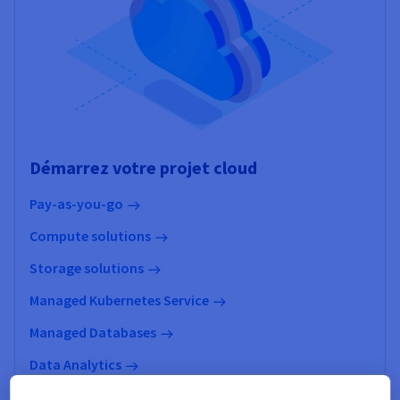
Démarrez votre projet cloud
Pay-as-you-go
Compute solutions
Storage solutions
Managed Kubernetes Service
Managed Databases
Data Analytics
Data Platform