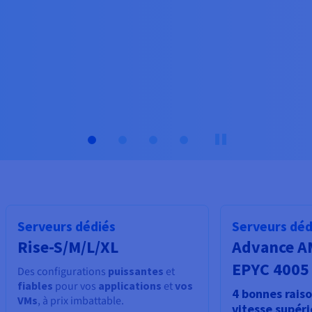
Documentation
Documentation
Tarifs
Roadmap & Changelog
Roadmap & Changelog
Observabilité
Disponibilités par régions
Documentation
Documentation
Roadmap & Changelog
Roadmap & Changelog
Roadmap & Changelog
Serveurs dédiés
Serveurs déd
Rise-S/M/L/XL
Advance 
EPYC 4005 
Des configurations
puissantes
et
fiables
pour vos
applications
et
vos
4 bonnes raiso
VMs
, à prix imbattable.
vitesse supér