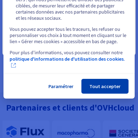
Rester sur le site actuel
Référencement local et e-réputation
ciblées, de mesurer leur efficacité et de partager
certaines données avec nos partenaires publicitaires
Solutions e-mail professionnelles
et les réseaux sociaux.
Sélectionner un autre site web
Solutions de téléphonie professionnelles
Vous pouvez accepter tous les traceurs, les refuser ou
personnaliser vos choix à tout moment en cliquant sur le
Connectez et sécurisez votre accès à Internet
lien « Gérer mes cookies » accessible en bas de page.
Campagnes marketing et communications client
Fermer
Pour plus d’informations, vous pouvez consulter notre
politique d'informations de d'utilisation des cookies.
Paramétrer
Tout accepter
Partenaires et clients d'OVHcloud