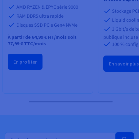
AMD RYZEN & EPYC série 9000
Stockage PCI
RAM DDR5 ultra rapide
Liquid coolin
Disques SSD PCIe Gen4 NVMe
3 Gbit/s de 
À partir de
64,99 €
HT/mois
soit
publique incluse
77,99 €
TTC/mois
100 % config
En profiter
En savoir plus
Recherche en masse de noms de domaine