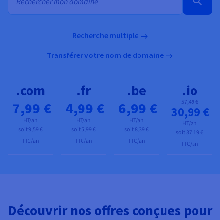
Recherche multiple
Transférer votre nom de domaine
.com
.fr
.be
.io
57,49 €
7,99 €
4,99 €
6,99 €
30,99 €
HT/an
HT/an
HT/an
HT/an
soit
9,59 €
soit
5,99 €
soit
8,39 €
soit
37,19 €
TTC/an
TTC/an
TTC/an
TTC/an
Découvrir nos offres conçues pour