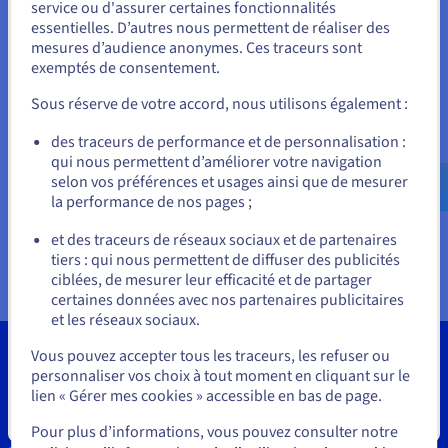
Vous semblez être localisé en États-
Documentation
service ou d'assurer certaines fonctionnalités
Tarifs
Roadmap & Changelog
essentielles. D’autres nous permettent de réaliser des
Unis.
Disponibilités par régions
mesures d’audience anonymes. Ces traceurs sont
Roadmap & Changelog
exemptés de consentement.
Documentation
Pour commander, rendez-vous sur le site de votre pays (États-
Unis) et créez un compte.
Roadmap & Changelog
Sous réserve de votre accord, nous utilisons également :
Allez sur le site États-Unis
des traceurs de performance et de personnalisation :
qui nous permettent d’améliorer votre navigation
us.ovhcloud.com/
vps
Anglais
USD - $
selon vos préférences et usages ainsi que de mesurer
la performance de nos pages ;
ou
et des traceurs de réseaux sociaux et de partenaires
tiers : qui nous permettent de diffuser des publicités
Rester sur le site actuel
ciblées, de mesurer leur efficacité et de partager
certaines données avec nos partenaires publicitaires
et les réseaux sociaux.
Sélectionner un autre site web
Vous pouvez accepter tous les traceurs, les refuser ou
personnaliser vos choix à tout moment en cliquant sur le
lien « Gérer mes cookies » accessible en bas de page.
Outils
Fermer
Pour plus d’informations, vous pouvez consulter notre